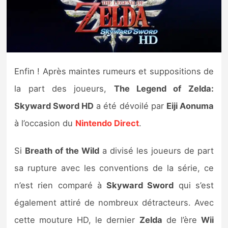
Nintendo Direct
Tests et previews
Enfin ! Après maintes rumeurs et suppositions de
Tests de jeux
la part des joueurs,
The Legend of Zelda:
Tests d’accessoires
Skyward Sword HD
a été dévoilé par
Eiji Aonuma
à l’occasion du
Nintendo Direct
.
Autres tests
Si
Breath of the Wild
a divisé les joueurs de part
Previews
sa rupture avec les conventions de la série, ce
Précommandes
n’est rien comparé à
Skyward Sword
qui s’est
également attiré de nombreux détracteurs. Avec
Précommandes jeux Switch 2
cette mouture HD, le dernier
Zelda
de l’ère
Wii