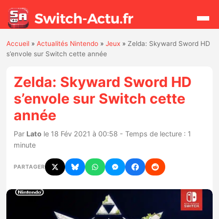
Accueil
»
Actualités Nintendo
»
Jeux
»
Zelda: Skyward Sword HD
Rechercher
s’envole sur Switch cette année
Zelda: Skyward Sword HD
Actualités
s’envole sur Switch cette
année
Jeux
Par
Lato
le 18 Fév 2021 à 00:58 - Temps de lecture : 1
Hardware
minute
Mises à jour
PARTAGER
Chiffres de ventes
Rumeurs