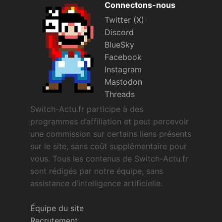
Connectons-nous
Twitter (X)
Discord
BlueSky
Facebook
Instagram
Mastodon
Threads
Switch-Actu.fr participe à des
programmes d’affiliation et peut percevoir
une commission sur certains liens présents
sur le site, sans coût supplémentaire pour
vous. Tous les contenus de Switch-Actu.fr
sont rédigés par notre équipe, sans
assistance d’intelligence artificielle.
Équipe du site
Recrutement