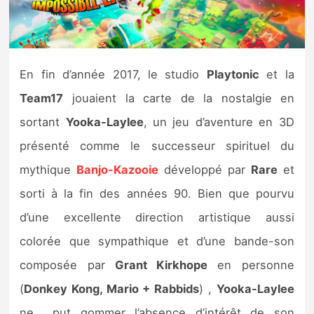
Nintendo Direct
Tests et previews
En fin d’année 2017, le studio
Playtonic
et la
Team17
jouaient la carte de la nostalgie
en
Tests de jeux
sortant
Yooka-Laylee
, un jeu d’aventure en 3D
Tests d’accessoires
présenté comme le successeur spirituel du
mythique
Banjo-Kazooie
développé par
Rare
et
Autres tests
sorti à la fin des années 90. Bien que pourvu
Previews
d’une excellente direction artistique aussi
colorée que sympathique et d’une bande-son
Précommandes
composée par
Grant Kirkhope
en personne
Précommandes jeux Switch 2
(
Donkey Kong, Mario + Rabbids
) ,
Yooka-Laylee
ne put gommer l’absence d’intérêt de son