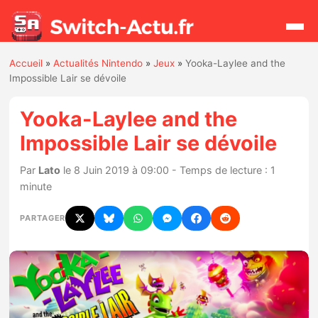
Accueil
»
Actualités Nintendo
»
Jeux
»
Yooka-Laylee and the
Rechercher
Impossible Lair se dévoile
Yooka-Laylee and the
Actualités
Impossible Lair se dévoile
Jeux
Par
Lato
le 8 Juin 2019 à 09:00 - Temps de lecture : 1
minute
Hardware
PARTAGER
Mises à jour
Chiffres de ventes
Rumeurs