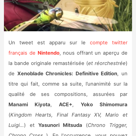
Nintendo Direct
Tests et previews
Un tweet est apparu sur le
compte twitter
Tests de jeux
français de
Nintendo
, nous offrant un aperçu de
Tests d’accessoires
la bande originale remastérisée (
et réorchestrée
)
de
Xenoblade Chronicles: Definitive Edition
, un
Autres tests
titre qui fait, comme sa suite, l’unanimité sur la
Previews
qualité de ses compositions, assurées par
Manami Kiyota
,
ACE+
,
Yoko Shimomura
Précommandes
(
Kingdom Hearts, Final Fantasy XV, Mario et
Précommandes jeux Switch 2
Luigi…
) et
Yasunori Mitsuda
(
Chrono Trigger,
Chrono Cross..
). En l'occurrence, vous pouvez