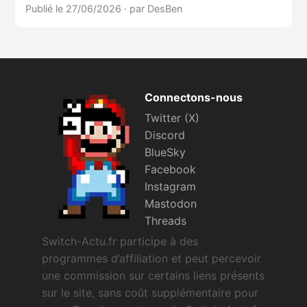
Publié le 27/06/2026
·
par DesBen
Connectons-nous
Twitter (X)
Discord
BlueSky
Facebook
Instagram
Mastodon
Threads
Switch-Actu.fr participe à des
programmes d’affiliation et peut percevoir
une commission sur certains liens présents
sur le site, sans coût supplémentaire pour