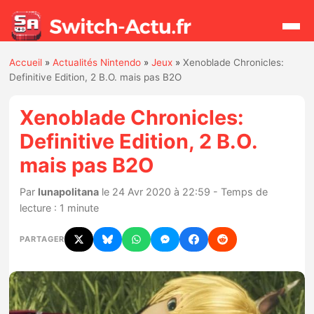
Accueil
»
Actualités Nintendo
»
Jeux
»
Xenoblade Chronicles:
Rechercher
Definitive Edition, 2 B.O. mais pas B2O
Xenoblade Chronicles:
Actualités
Definitive Edition, 2 B.O.
mais pas B2O
Jeux
Par
lunapolitana
le 24 Avr 2020 à 22:59 - Temps de
Hardware
lecture : 1 minute
Mises à jour
PARTAGER
Chiffres de ventes
Rumeurs