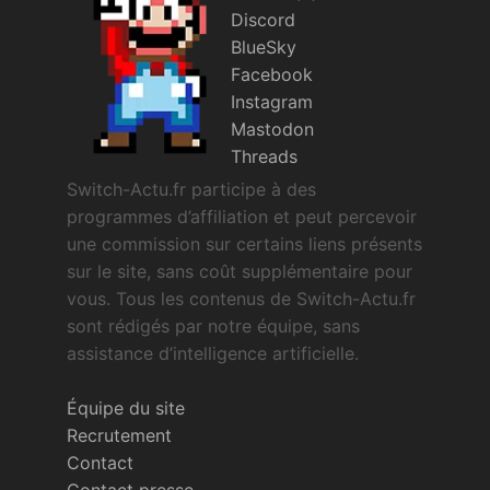
Discord
BlueSky
Facebook
Instagram
Mastodon
Threads
Switch-Actu.fr participe à des
programmes d’affiliation et peut percevoir
une commission sur certains liens présents
sur le site, sans coût supplémentaire pour
vous. Tous les contenus de Switch-Actu.fr
sont rédigés par notre équipe, sans
assistance d’intelligence artificielle.
Équipe du site
Recrutement
Contact