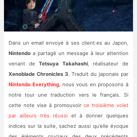
Nintendo Direct
Tests et previews
Dans un email envoyé à ses client·es au Japon,
Tests de jeux
Nintendo
a partagé un message à leur attention
Tests d’accessoires
venant de
Tetsuya Takahashi
, réalisateur de
Xenoblade Chronicles 3
. Traduit du japonais par
Autres tests
Nintendo Everything
, nous vous en proposons à
Previews
notre tour une traduction vers le français. Si
cette note vise à promouvoir
ce troisième volet
Précommandes
par ailleurs très réussi
et à donner quelques
Précommandes jeux Switch 2
indices sur la suite, sachez aussi qu’elle évoque
des éléments cruciaux des deux précédents