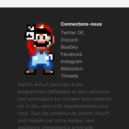
Connectons-nous
Twitter (X)
Discord
BlueSky
Facebook
Instagram
Mastodon
Threads
Switch-Actu.fr participe à des
programmes d’affiliation et peut percevoir
une commission sur certains liens présents
sur le site, sans coût supplémentaire pour
vous. Tous les contenus de Switch-Actu.fr
sont rédigés par notre équipe, sans
assistance d’intelligence artificielle.