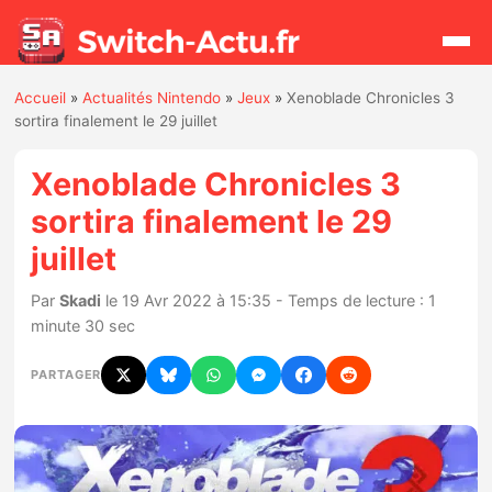
Accueil
»
Actualités Nintendo
»
Jeux
»
Xenoblade Chronicles 3
Rechercher
sortira finalement le 29 juillet
Xenoblade Chronicles 3
Actualités
sortira finalement le 29
juillet
Jeux
Par
Skadi
le 19 Avr 2022 à 15:35 - Temps de lecture : 1
Hardware
minute 30 sec
Mises à jour
PARTAGER
Chiffres de ventes
Rumeurs