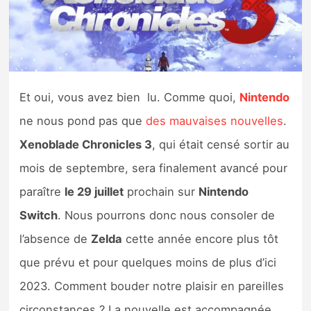
Nintendo Direct
Tests et previews
Et oui, vous avez bien lu. Comme quoi,
Nintendo
Tests de jeux
ne nous pond pas que
des mauvaises nouvelles
.
Tests d’accessoires
Xenoblade Chronicles 3
, qui était censé sortir au
mois de septembre, sera finalement avancé pour
Autres tests
paraître
le 29 juillet
prochain sur
Nintendo
Previews
Switch
. Nous pourrons donc nous consoler de
l’absence de
Zelda
cette année encore plus tôt
Précommandes
que prévu et pour quelques moins de plus d’ici
Précommandes jeux Switch 2
2023. Comment bouder notre plaisir en pareilles
circonstances ? La nouvelle est accompagnée