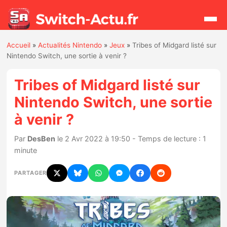
Accueil
»
Actualités Nintendo
»
Jeux
»
Tribes of Midgard listé sur
Rechercher
Nintendo Switch, une sortie à venir ?
Tribes of Midgard listé sur
Actualités
Nintendo Switch, une sortie
à venir ?
Jeux
Par
DesBen
le 2 Avr 2022 à 19:50 - Temps de lecture : 1
Hardware
minute
Mises à jour
PARTAGER
Chiffres de ventes
Rumeurs