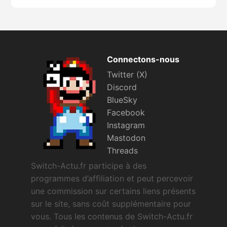
Connectons-nous
Twitter (X)
Discord
BlueSky
Facebook
Instagram
Mastodon
Threads
Switch-Actu.fr participe à des
programmes d’affiliation et peut percevoir
une commission sur certains liens présents
sur le site, sans coût supplémentaire pour
vous. Tous les contenus de Switch-Actu.fr