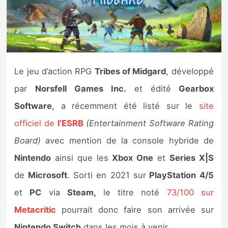
Nintendo Direct
Tests et previews
Le jeu d’action RPG
Tribes of Midgard
, développé
Tests de jeux
par
Norsfell Games Inc.
et édité
Gearbox
Tests d’accessoires
Software
, a récemment été listé sur le
site
officiel de
l’ESRB
(Entertainment Software Rating
Autres tests
Board)
avec mention de la console hybride de
Previews
Nintendo
ainsi que les
Xbox One
et
Series X|S
de
Microsoft
. Sorti en 2021 sur
PlayStation 4/5
Précommandes
et
PC
via
Steam,
le titre noté
73/100 sur
Précommandes jeux Switch 2
Metacritic
pourrait donc faire son arrivée sur
Nintendo Switch
dans les mois à venir.