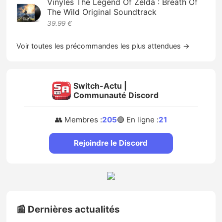
Vinyles The Legend Of Zelda : Breath Of
The Wild Original Soundtrack
39.99 €
Voir toutes les précommandes les plus attendues →
Switch-Actu |
Communauté Discord
👥 Membres :
205
🟢 En ligne :
21
Rejoindre le Discord
📰 Dernières actualités