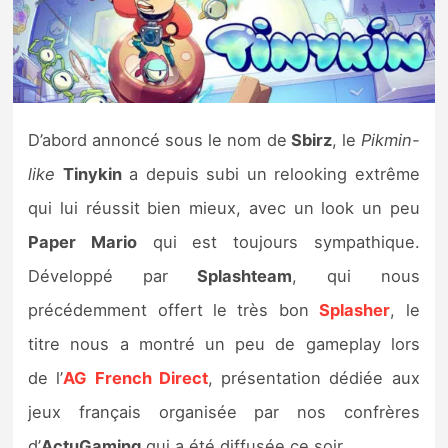
Nintendo Direct
Tests et previews
D’abord annoncé sous le nom de
Sbirz
, le
Pikmin-
Tests de jeux
like
Tinykin
a depuis subi un relooking extrême
Tests d’accessoires
qui lui réussit bien mieux, avec un look un peu
Paper Mario
qui est toujours sympathique.
Autres tests
Développé par
Splashteam
, qui nous
Previews
précédemment offert le très bon
Splasher
, le
titre nous a montré un peu de gameplay lors
Précommandes
de l’
AG French Direct
, présentation dédiée aux
Précommandes jeux Switch 2
jeux français organisée par nos confrères
d’
ActuGaming
qui a été diffusée ce soir.