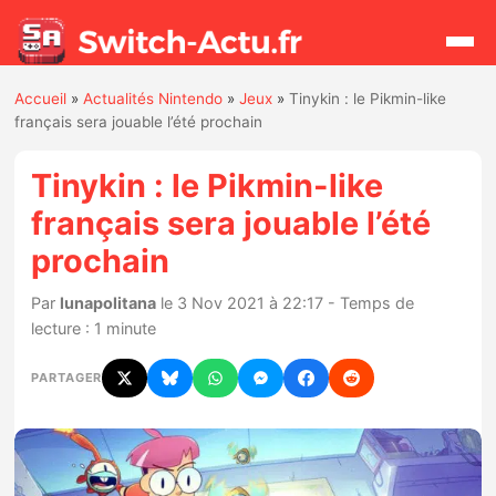
Accueil
»
Actualités Nintendo
»
Jeux
»
Tinykin : le Pikmin-like
Rechercher
français sera jouable l’été prochain
Tinykin : le Pikmin-like
Actualités
français sera jouable l’été
prochain
Jeux
Par
lunapolitana
le 3 Nov 2021 à 22:17 - Temps de
Hardware
lecture : 1 minute
Mises à jour
PARTAGER
Chiffres de ventes
Rumeurs