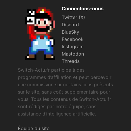
Connectons-nous
Twitter (X)
Discord
BlueSky
Facebook
Instagram
Mastodon
Threads
Switch-Actu.fr participe à des
programmes d’affiliation et peut percevoir
une commission sur certains liens présents
sur le site, sans coût supplémentaire pour
vous. Tous les contenus de Switch-Actu.fr
sont rédigés par notre équipe, sans
assistance d’intelligence artificielle.
Équipe du site