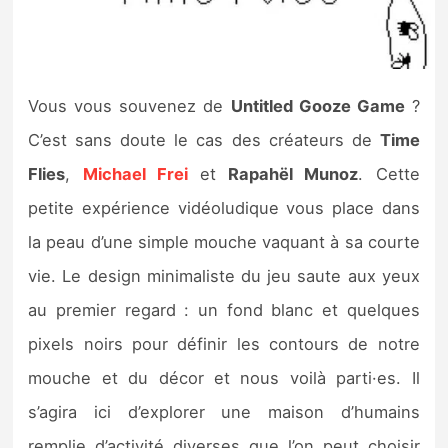
Nintendo Direct
Tests et previews
Vous vous souvenez de
Untitled Gooze Game
?
C’est sans doute le cas des créateurs de
Time
Tests de jeux
Flies
,
Michael Frei
et
Rapahël Munoz
. Cette
Tests d’accessoires
petite expérience vidéoludique vous place dans
la peau d’une simple mouche vaquant à sa courte
Autres tests
vie. Le design minimaliste du jeu saute aux yeux
Previews
au premier regard : un fond blanc et quelques
pixels noirs pour définir les contours de notre
Précommandes
mouche et du décor et nous voilà parti·es. Il
Précommandes jeux Switch 2
s’agira ici d’explorer une maison d’humains
remplie d’activité diverses que l’on peut choisir