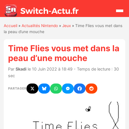
Accueil
»
Actualités Nintendo
»
Jeux
»
Time Flies vous met dans
Rechercher
la peau d’une mouche
Time Flies vous met dans la
Actualités
peau d’une mouche
Jeux
Par
Skadi
le 10 Juin 2022 à 18:49 - Temps de lecture : 30
sec
Hardware
PARTAGER
Mises à jour
Chiffres de ventes
Rumeurs