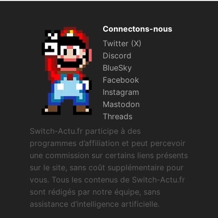
Connectons-nous
Twitter (X)
Discord
BlueSky
Facebook
Instagram
Mastodon
Threads
Switch-Actu.fr participe à des
programmes d’affiliation et peut percevoir
une commission sur certains liens présents
sur le site, sans coût supplémentaire pour
vous. Tous les contenus de Switch-Actu.fr
sont rédigés par notre équipe, sans
assistance d’intelligence artificielle.