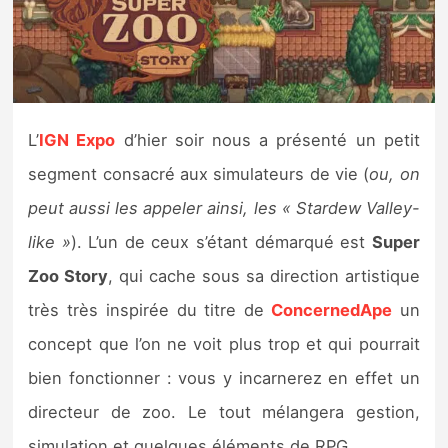
Nintendo Direct
Tests et previews
L’
IGN Expo
d’hier soir nous a présenté un petit
Tests de jeux
segment consacré aux simulateurs de vie (
ou, on
Tests d’accessoires
peut aussi les appeler ainsi, les « Stardew Valley-
like »
). L’un de ceux s’étant démarqué est
Super
Autres tests
Zoo Story
, qui cache sous sa direction artistique
Previews
très très inspirée du titre de
ConcernedApe
un
concept que l’on ne voit plus trop et qui pourrait
Précommandes
bien fonctionner : vous y incarnerez en effet un
Précommandes jeux Switch 2
directeur de zoo. Le tout mélangera gestion,
simulation et quelques éléments de RPG.