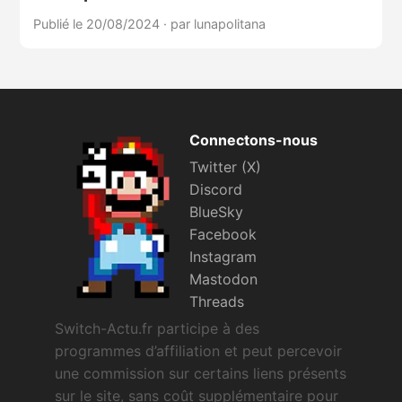
Publié le 20/08/2024
·
par lunapolitana
Connectons-nous
Twitter (X)
Discord
BlueSky
Facebook
Instagram
Mastodon
Threads
Switch-Actu.fr participe à des
programmes d’affiliation et peut percevoir
une commission sur certains liens présents
sur le site, sans coût supplémentaire pour