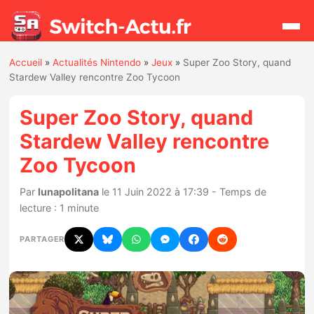
Accueil
»
Actualités Nintendo
»
Jeux
»
Super Zoo Story, quand
Rechercher
Stardew Valley rencontre Zoo Tycoon
Super Zoo Story, quand
Actualités
Stardew Valley rencontre
Zoo Tycoon
Jeux
Par
lunapolitana
le 11 Juin 2022 à 17:39 - Temps de
Hardware
lecture : 1 minute
Mises à jour
PARTAGER
Chiffres de ventes
Rumeurs