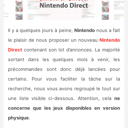
Nintendo Direct
Tests et previews
Il y a quelques jours à peine,
Nintendo
nous a fait
le plaisir de nous proposer un nouveau
Nintendo
Tests de jeux
Direct
contenant son lot d’annonces. La majorité
Tests d’accessoires
sortant dans les quelques mois à venir, les
précommandes sont donc déjà lancées pour
Autres tests
certains. Pour vous faciliter la tâche sur la
Previews
recherche, nous vous avons regroupé le tout sur
une liste visible ci-dessous. Attention, cela
ne
Précommandes
concerne que les jeux disponibles en version
Précommandes jeux Switch 2
physique
.