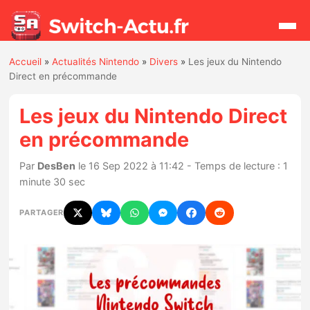
Accueil
»
Actualités Nintendo
»
Divers
»
Les jeux du Nintendo
Rechercher
Direct en précommande
Les jeux du Nintendo Direct
Actualités
en précommande
Jeux
Par
DesBen
le 16 Sep 2022 à 11:42 - Temps de lecture : 1
minute 30 sec
Hardware
PARTAGER
Mises à jour
Chiffres de ventes
Rumeurs