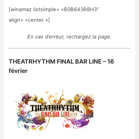
[winamaz listsimple= »B0B643R8H3″
align= »center »]
En cas d’erreur, rechargez la page.
THEATRHYTHM FINAL BAR LINE – 16
février