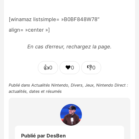
[winamaz listsimple= »B0BF848W78″
align= »center »]
En cas d’erreur, rechargez la page.
👍
❤️
👎
0
0
0
Publié dans
Actualités Nintendo
,
Divers
,
Jeux
,
Nintendo Direct :
actualités, dates et résumés
Publié par
DesBen