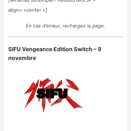
[winamaz listsimple= »B0BB2GKK5P »
align= »center »]
En cas d’erreur, rechargez la page.
SIFU Vengeance Edition Switch – 8
novembre