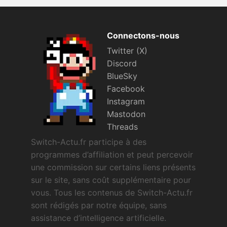
Connectons-nous
Twitter (X)
Discord
BlueSky
Facebook
Instagram
Mastodon
Threads
Switch-Actu.fr participe à des
programmes d’affiliation et peut percevoir
une commission sur certains liens présents
sur le site, sans coût supplémentaire pour
vous. Tous les contenus de Switch-Actu.fr
sont rédigés par notre équipe, sans
assistance d’intelligence artificielle.