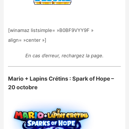
[winamaz listsimple= »B0BF9VYY9F »
align= »center »]
En cas d’erreur, rechargez la page.
Mario + Lapins Crétins : Spark of Hope –
20 octobre