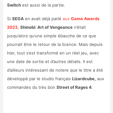
Sorties de jeux
Switch
est aussi de la partie.
Si
SEGA
en avait déjà parlé
aux
Game Awards
Bons plans
2023
,
Shinobi: Art of Vengeance
n’était
Guides
jusqu’alors qu’une simple ébauche de ce que
pourrait être le retour de la licence. Mais depuis
hier, tout s’est transformé en un réel jeu, avec
une date de sortie et d’autres détails. Il est
d’ailleurs intéressant de notere que le titre a été
développé par le studio français
Lizardcube,
aux
commandes du très bon
Street of Rages 4
.