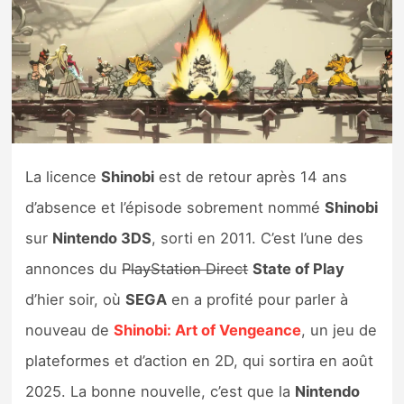
Nintendo Direct
Tests et previews
Tests de jeux
La licence
Shinobi
est de retour après 14 ans
Tests d’accessoires
d’absence et l’épisode sobrement nommé
Shinobi
Autres tests
sur
Nintendo 3DS
, sorti en 2011. C’est l’une des
Previews
annonces du
PlayStation Direct
State of Play
d’hier soir, où
SEGA
en a profité pour parler à
Précommandes
nouveau de
Shinobi: Art of Vengeance
, un jeu de
plateformes et d’action en 2D, qui sortira en août
Précommandes jeux Switch 2
2025. La bonne nouvelle, c’est que la
Nintendo