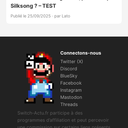
Silksong ? – TEST
Publié le 25/09/2025
·
par Lato
Connectons-nous
Twitter (X)
Discord
BlueSky
Facebook
Instagram
Mastodon
Threads
Switch-Actu.fr participe à des
programmes d’affiliation et peut percevoir
une commission sur certains liens présents