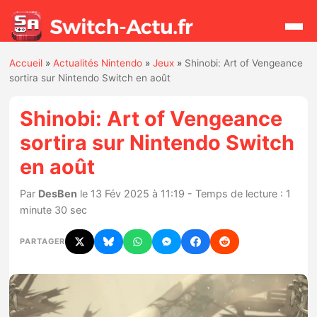
Accueil
»
Actualités Nintendo
»
Jeux
»
Shinobi: Art of Vengeance
Rechercher
sortira sur Nintendo Switch en août
Shinobi: Art of Vengeance
Actualités
sortira sur Nintendo Switch
en août
Jeux
Par
DesBen
le 13 Fév 2025 à 11:19 - Temps de lecture : 1
Hardware
minute 30 sec
Mises à jour
PARTAGER
Chiffres de ventes
Rumeurs