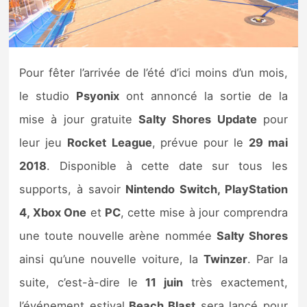
Nintendo Direct
Tests et previews
Pour fêter l’arrivée de l’été d’ici moins d’un mois,
le studio
Psyonix
ont annoncé la sortie de la
Tests de jeux
mise à jour gratuite
Salty Shores Update
pour
Tests d’accessoires
leur jeu
Rocket
League
, prévue pour le
29 mai
2018
. Disponible à cette date sur tous les
Autres tests
supports, à savoir
Nintendo Switch, PlayStation
Previews
4, Xbox One
et
PC
, cette mise à jour comprendra
une toute nouvelle arène nommée
Salty Shores
Précommandes
ainsi qu’une nouvelle voiture, la
Twinzer
. Par la
Précommandes jeux Switch 2
suite, c’est-à-dire le
11 juin
très exactement,
l’événement estival
Beach Blast
sera lancé pour