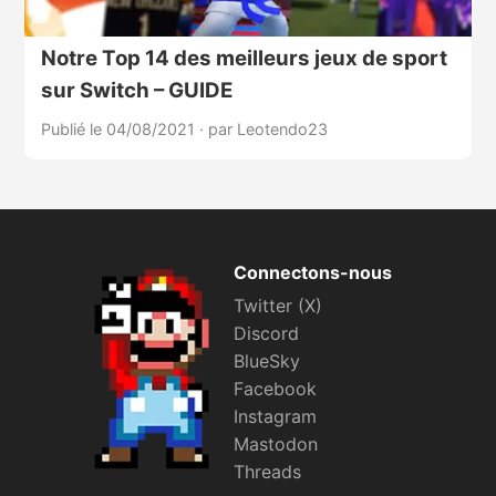
Notre Top 14 des meilleurs jeux de sport
sur Switch – GUIDE
Publié le 04/08/2021
·
par Leotendo23
Connectons-nous
Twitter (X)
Discord
BlueSky
Facebook
Instagram
Mastodon
Threads