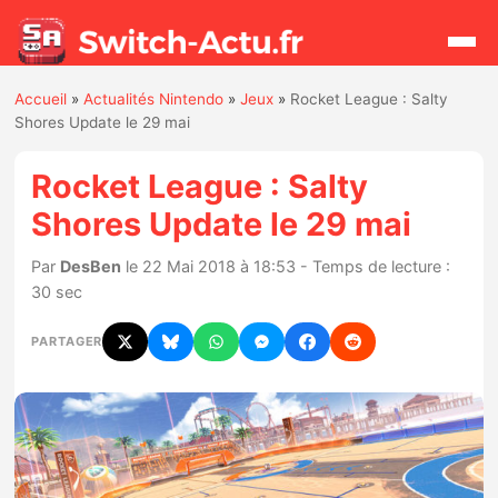
Accueil
»
Actualités Nintendo
»
Jeux
»
Rocket League : Salty
Rechercher
Shores Update le 29 mai
Rocket League : Salty
Actualités
Shores Update le 29 mai
Jeux
Par
DesBen
le 22 Mai 2018 à 18:53 - Temps de lecture :
30 sec
Hardware
PARTAGER
Mises à jour
Chiffres de ventes
Rumeurs