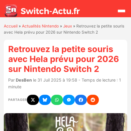
Accueil
»
Actualités Nintendo
»
Jeux
»
Retrouvez la petite souris
Rechercher
avec Hela prévu pour 2026 sur Nintendo Switch 2
Retrouvez la petite souris
Actualités
avec Hela prévu pour 2026
sur Nintendo Switch 2
Jeux
Par
DesBen
le 31 Juil 2025 à 19:58 - Temps de lecture : 1
Hardware
minute
Mises à jour
PARTAGER
Chiffres de ventes
Rumeurs