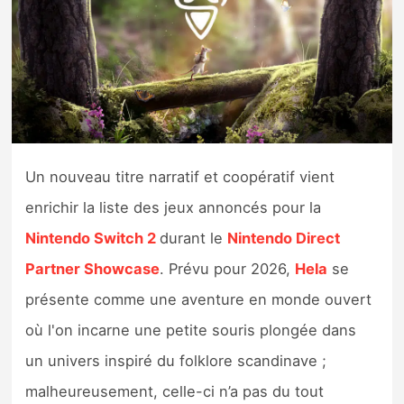
Nintendo Direct
Tests et previews
Tests de jeux
Un nouveau titre narratif et coopératif vient
Tests d’accessoires
enrichir la liste des jeux annoncés pour la
Autres tests
Nintendo Switch 2
durant le
Nintendo Direct
Previews
Partner Showcase
. Prévu pour 2026,
Hela
se
présente comme une aventure en monde ouvert
Précommandes
où l'on incarne une petite souris plongée dans
un univers inspiré du folklore scandinave ;
Précommandes jeux Switch 2
malheureusement, celle-ci n’a pas du tout