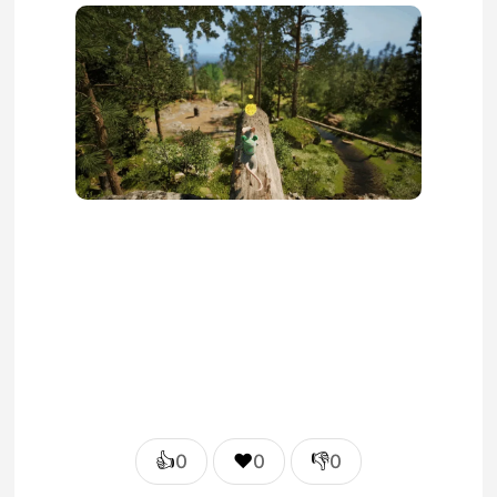
👍
❤️
👎
0
0
0