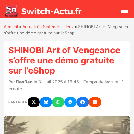
Accueil
»
Actualités Nintendo
»
Jeux
»
SHINOBI Art of Vengeance
Rechercher
s’offre une démo gratuite sur l’eShop
SHINOBI Art of Vengeance
Actualités
s’offre une démo gratuite
sur l’eShop
Jeux
Par
DesBen
le 31 Juil 2025 à 19:45 - Temps de lecture : 1
Hardware
minute
Mises à jour
PARTAGER
Chiffres de ventes
Rumeurs