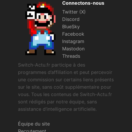
Connectons-nous
Twitter (X)
Discord
BlueSky
Facebook
Instagram
Mastodon
Threads
Switch-Actu.fr participe à des
programmes d’affiliation et peut percevoir
une commission sur certains liens présents
sur le site, sans coût supplémentaire pour
vous. Tous les contenus de Switch-Actu.fr
sont rédigés par notre équipe, sans
assistance d’intelligence artificielle.
Équipe du site
Recrutement