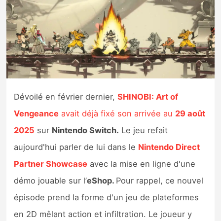
Nintendo Direct
Tests et previews
Tests de jeux
Dévoilé en février dernier,
SHINOBI: Art of
Tests d’accessoires
Vengeance
avait déjà fixé son arrivée au
29 août
Autres tests
2025
sur
Nintendo Switch.
Le jeu refait
Previews
aujourd'hui parler de lui dans le
Nintendo Direct
Partner Showcase
avec la mise en ligne d'une
Précommandes
démo jouable sur l’
eShop.
Pour rappel, ce nouvel
épisode prend la forme d'un jeu de plateformes
Précommandes jeux Switch 2
en 2D mêlant action et infiltration. Le joueur y