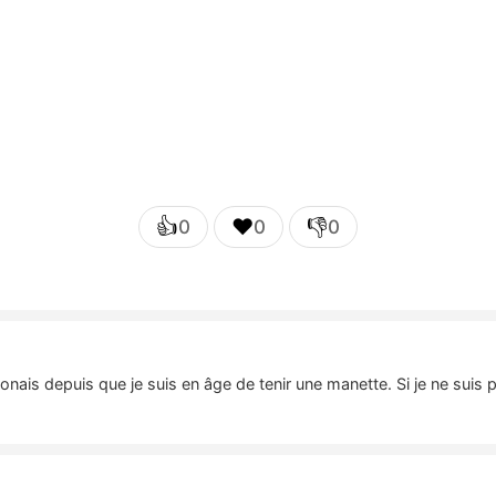
👍
❤️
👎
0
0
0
nais depuis que je suis en âge de tenir une manette. Si je ne suis 