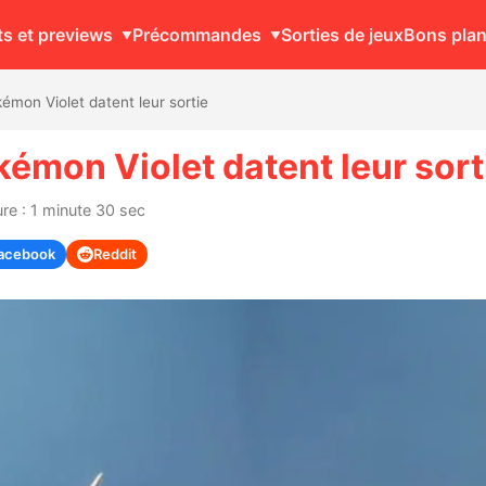
ts et previews
Précommandes
Sorties de jeux
Bons pla
mon Violet datent leur sortie
émon Violet datent leur sort
re : 1 minute 30 sec
acebook
Reddit