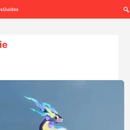
ns
Guides
ie