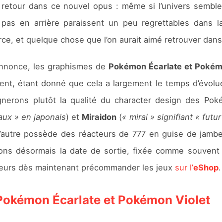
retour dans ce nouvel opus : même si l’univers semble t
as en arrière paraissent un peu regrettables dans la
force, et quelque chose que l’on aurait aimé retrouver da
annonce, les graphismes de
Pokémon Écarlate et Pokém
t, étant donné que cela a largement le temps d’évoluer d
gnerons plutôt la qualité du character design des Pok
aux » en japonais
) et
Miraidon
(
« mirai » signifiant « futur
 l’autre possède des réacteurs de 777 en guise de jambe
ns désormais la date de sortie, fixée comme souvent à
lleurs dès maintenant précommander les jeux
sur l’
eShop
.
Pokémon Écarlate et Pokémon Violet