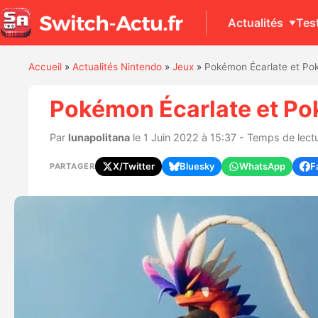
Actualités
Tes
Accueil
»
Actualités Nintendo
»
Jeux
»
Pokémon Écarlate et Poké
Pokémon Écarlate et Pok
Par
lunapolitana
le 1 Juin 2022 à 15:37 - Temps de lectu
X/Twitter
Bluesky
WhatsApp
F
PARTAGER