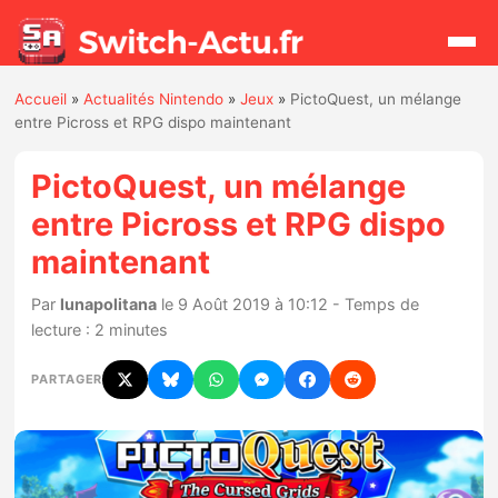
Accueil
»
Actualités Nintendo
»
Jeux
»
PictoQuest, un mélange
Rechercher
entre Picross et RPG dispo maintenant
PictoQuest, un mélange
Actualités
entre Picross et RPG dispo
maintenant
Jeux
Par
lunapolitana
le 9 Août 2019 à 10:12 - Temps de
Hardware
lecture : 2 minutes
Mises à jour
PARTAGER
Chiffres de ventes
Rumeurs