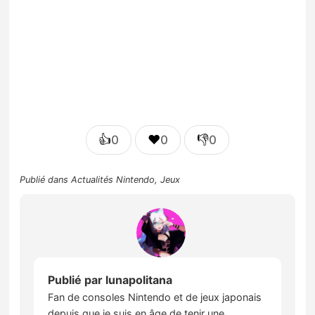
👍
❤️
👎
0
0
0
Publié dans
Actualités Nintendo
,
Jeux
Publié par
lunapolitana
Fan de consoles Nintendo et de jeux japonais
depuis que je suis en âge de tenir une