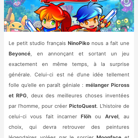
Nintendo Direct
Tests et previews
Le petit studio français
NinoPiko
nous a fait une
Tests de jeux
Beyoncé
, en annonçant et sortant un jeu
Tests d’accessoires
exactement en même temps, à la surprise
générale. Celui-ci est né d’une idée tellement
Autres tests
folle qu’elle en paraît géniale :
mélanger Picross
Previews
et RPG
, deux des meilleures choses inventées
par l’homme, pour créer
PictoQuest
. L’histoire de
Précommandes
celui-ci vous fait incarner
Flöh
ou
Arvel
, au
Précommandes jeux Switch 2
choix, qui devra retrouver des peintures
légendaires volées par le sorcier
Moonface
et