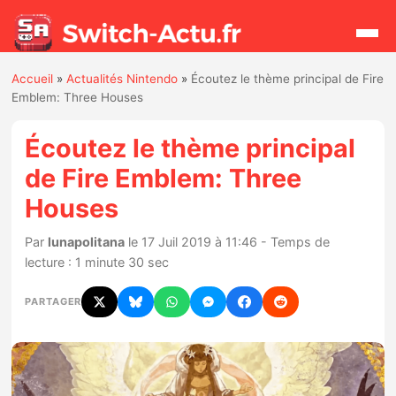
Accueil
»
Actualités Nintendo
»
Écoutez le thème principal de Fire
Rechercher
Emblem: Three Houses
Écoutez le thème principal
Actualités
de Fire Emblem: Three
Houses
Jeux
Par
lunapolitana
le 17 Juil 2019 à 11:46 - Temps de
Hardware
lecture : 1 minute 30 sec
Mises à jour
PARTAGER
Chiffres de ventes
Rumeurs