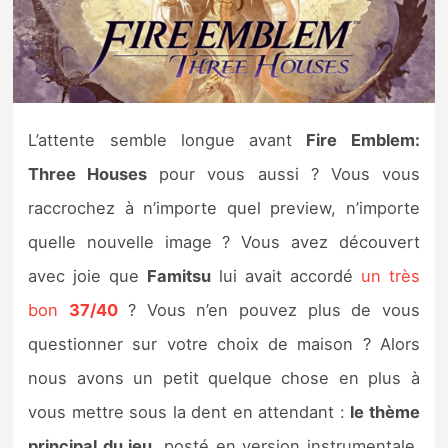
Nintendo Direct
Tests et previews
L’attente semble longue avant
Fire Emblem:
Tests de jeux
Three Houses
pour vous aussi ? Vous vous
Tests d’accessoires
raccrochez à n’importe quel preview, n’importe
quelle nouvelle image ? Vous avez découvert
Autres tests
avec joie que
Famitsu
lui avait accordé
un très
Previews
bon
37/40
? Vous n’en pouvez plus de vous
questionner sur votre choix de maison ? Alors
Précommandes
nous avons un petit quelque chose en plus à
Précommandes jeux Switch 2
vous mettre sous la dent en attendant :
le thème
principal du jeu
, posté en version instrumentale,