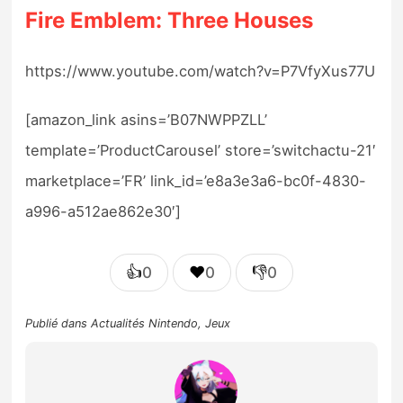
Fire Emblem: Three Houses
https://www.youtube.com/watch?v=P7VfyXus77U
[amazon_link asins=’B07NWPPZLL’
template=’ProductCarousel’ store=’switchactu-21′
marketplace=’FR’ link_id=’e8a3e3a6-bc0f-4830-
a996-a512ae862e30′]
👍
❤️
👎
0
0
0
Publié dans
Actualités Nintendo
,
Jeux