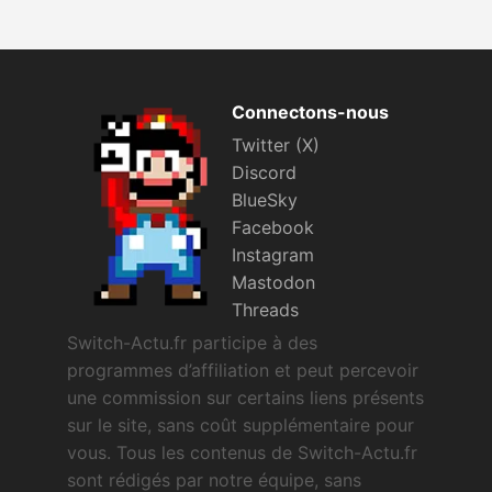
Connectons-nous
Twitter (X)
Discord
BlueSky
Facebook
Instagram
Mastodon
Threads
Switch-Actu.fr participe à des
programmes d’affiliation et peut percevoir
une commission sur certains liens présents
sur le site, sans coût supplémentaire pour
vous. Tous les contenus de Switch-Actu.fr
sont rédigés par notre équipe, sans