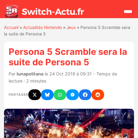
Accueil
»
Actualités Nintendo
»
Jeux
»
Persona 5 Scramble sera
Rechercher
la suite de Persona 5
Persona 5 Scramble sera la
Actualités
suite de Persona 5
Jeux
Par
lunapolitana
le 24 Oct 2019 à 09:31 - Temps de
lecture : 2 minutes
Hardware
PARTAGER
Mises à jour
Chiffres de ventes
Rumeurs