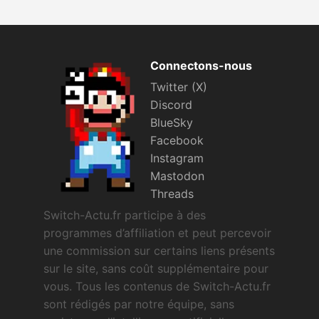
Connectons-nous
Twitter (X)
Discord
BlueSky
Facebook
Instagram
Mastodon
Threads
Switch-Actu.fr participe à des
programmes d’affiliation et peut percevoir
une commission sur certains liens présents
sur le site, sans coût supplémentaire pour
vous. Tous les contenus de Switch-Actu.fr
sont rédigés par notre équipe, sans