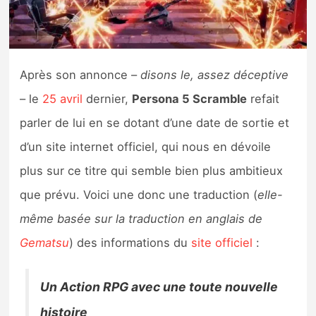
Nintendo Direct
Tests et previews
Après son annonce –
disons le, assez déceptive
– le
25 avril
dernier,
Persona 5 Scramble
refait
Tests de jeux
parler de lui en se dotant d’une date de sortie et
Tests d’accessoires
d’un site internet officiel, qui nous en dévoile
plus sur ce titre qui semble bien plus ambitieux
Autres tests
que prévu. Voici une donc une traduction (
elle-
Previews
même basée sur la traduction en anglais de
Gematsu
) des informations du
site officiel
:
Précommandes
Un Action RPG avec une toute nouvelle
Précommandes jeux Switch 2
histoire