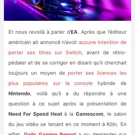
Nintendo Direct
Tests et previews
Et nous revoilà à parler d’
EA
. Après que l’éditeur
américain ait annoncé n’avoir
aucune intention de
Tests de jeux
porter ses titres sur Switch
, avant de rétro-
Tests d’accessoires
pédaler et de se corriger en disant qu’il cherchait
toujours un moyen de
porter ses licences les
Autres tests
plus populaires sur la console
hybride de
Previews
Nintendo
, voilà qu’il a du répondre à une
question à ce sujet après la présentation de
Précommandes
Need For Speed Heat
à la
Gamescom
, le salon
Précommandes jeux Switch 2
du jeu vidéo se tenant en ce moment à Köln. En
effet,
Daily Gaming Report
a pu demander sur