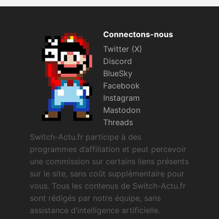
Connectons-nous
Twitter (X)
Discord
BlueSky
Facebook
Instagram
Mastodon
Threads
Switch-Actu.fr participe à des
programmes d’affiliation et peut percevoir
une commission sur certains liens présents
sur le site, sans coût supplémentaire pour
vous. Tous les contenus de Switch-Actu.fr
sont rédigés par notre équipe, sans
assistance d’intelligence artificielle.