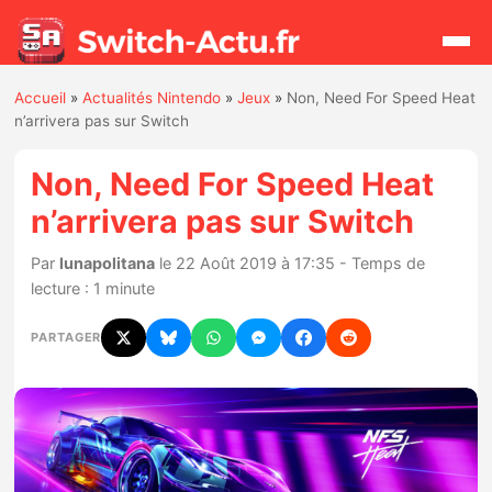
Accueil
»
Actualités Nintendo
»
Jeux
»
Non, Need For Speed Heat
Rechercher
n’arrivera pas sur Switch
Non, Need For Speed Heat
Actualités
n’arrivera pas sur Switch
Jeux
Par
lunapolitana
le 22 Août 2019 à 17:35 - Temps de
lecture : 1 minute
Hardware
PARTAGER
Mises à jour
Chiffres de ventes
Rumeurs