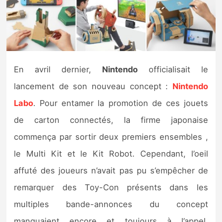
Nintendo Direct
Tests et previews
En avril dernier,
Nintendo
officialisait le
Tests de jeux
lancement de son nouveau concept :
Nintendo
Tests d’accessoires
Labo
. Pour entamer la promotion de ces jouets
de carton connectés, la firme japonaise
Autres tests
commença par sortir deux premiers ensembles ,
Previews
le Multi Kit et le Kit Robot. Cependant, l’oeil
affuté des joueurs n’avait pas pu s’empêcher de
Précommandes
remarquer des Toy-Con présents dans les
Précommandes jeux Switch 2
multiples bande-annonces du concept
manquaient encore et toujours à l’appel.