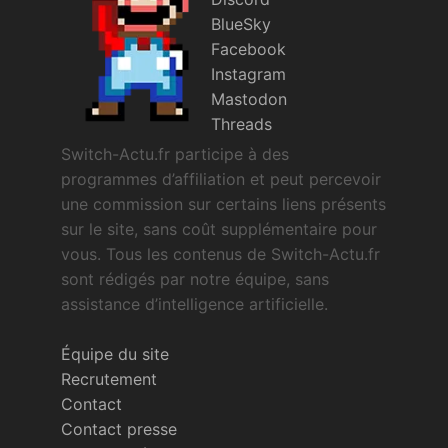
BlueSky
Facebook
Instagram
Mastodon
Threads
Switch-Actu.fr participe à des
programmes d’affiliation et peut percevoir
une commission sur certains liens présents
sur le site, sans coût supplémentaire pour
vous. Tous les contenus de Switch-Actu.fr
sont rédigés par notre équipe, sans
assistance d’intelligence artificielle.
Équipe du site
Recrutement
Contact
Contact presse