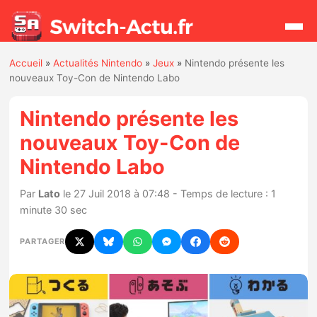
Accueil
»
Actualités Nintendo
»
Jeux
»
Nintendo présente les
Rechercher
nouveaux Toy-Con de Nintendo Labo
Nintendo présente les
Actualités
nouveaux Toy-Con de
Nintendo Labo
Jeux
Par
Lato
le 27 Juil 2018 à 07:48 - Temps de lecture : 1
Hardware
minute 30 sec
Mises à jour
PARTAGER
Chiffres de ventes
Rumeurs