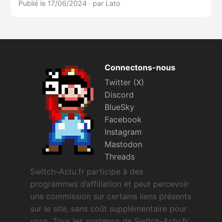
Publié le 17/06/2024
·
par Lato
Connectons-nous
Twitter (X)
Discord
BlueSky
Facebook
Instagram
Mastodon
Threads
Switch-Actu.fr participe à des
programmes d’affiliation et peut percevoir
une commission sur certains liens présents
sur le site, sans coût supplémentaire pour
vous. Tous les contenus de Switch-Actu.fr