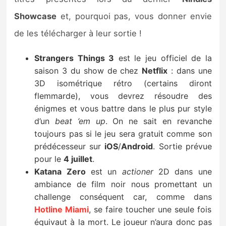
Sorties de jeux
Showcase
et, pourquoi pas, vous donner envie
de les télécharger à leur sortie !
Bons plans
Strangers Things 3
est le jeu officiel de la
Guides
saison 3 du show de chez
Netflix
: dans une
3D isométrique rétro (certains diront
flemmarde), vous devrez résoudre des
énigmes et vous battre dans le plus pur style
d’un
beat ’em up
. On ne sait en revanche
toujours pas si le jeu sera gratuit comme son
prédécesseur sur
iOS
/
Android
. Sortie prévue
pour le
4 juillet
.
Katana Zero
est un
actioner
2D dans une
ambiance de film noir nous promettant un
challenge conséquent car, comme dans
Hotline Miami
, se faire toucher une seule fois
équivaut à la mort. Le joueur n’aura donc pas