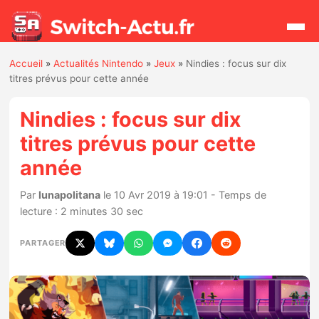
Accueil
»
Actualités Nintendo
»
Jeux
»
Nindies : focus sur dix
Rechercher
titres prévus pour cette année
Nindies : focus sur dix
Actualités
titres prévus pour cette
année
Jeux
Par
lunapolitana
le 10 Avr 2019 à 19:01 - Temps de
Hardware
lecture : 2 minutes 30 sec
Mises à jour
PARTAGER
Chiffres de ventes
Rumeurs