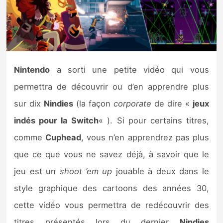
Nintendo Direct
Tests et previews
Nintendo
a sorti une petite vidéo qui vous
Tests de jeux
permettra de découvrir ou d’en apprendre plus
Tests d’accessoires
sur dix
Nindies
(la façon
corporate
de dire «
jeux
indés pour la Switch
« ). Si pour certains titres,
Autres tests
comme
Cuphead
, vous n’en apprendrez pas plus
Previews
que ce que vous ne savez déjà, à savoir que le
jeu est un
shoot ’em up
jouable à deux dans le
Précommandes
style graphique des cartoons des années 30,
Précommandes jeux Switch 2
cette vidéo vous permettra de redécouvrir des
titres présentés lors du dernier
Nindies