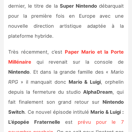
Sorties de jeux
dernier, le titre de la
Super Nintendo
débarquait
pour la première fois en Europe avec une
Bons plans
nouvelle direction artistique adaptée à la
plateforme hybride.
Guides
Très récemment, c’est
Paper Mario et la Porte
Millénaire
qui revenait sur la console de
Nintendo
. Et dans la grande famille des «
Mario
RPG
» il manquait donc
Mario & Luigi
, orphelin
depuis la fermeture du studio
AlphaDream
, qui
fait finalement son grand retour sur
Nintendo
Switch
. Ce nouvel épisode intitulé
Mario & Luigi :
L’épopée Fraternelle
est
prévu pour le 7