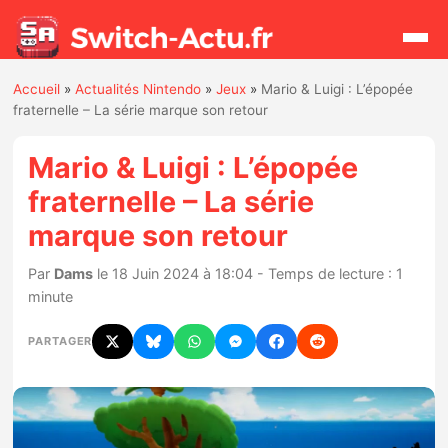
Accueil
»
Actualités Nintendo
»
Jeux
»
Mario & Luigi : L’épopée
Rechercher
fraternelle – La série marque son retour
Mario & Luigi : L’épopée
Actualités
fraternelle – La série
marque son retour
Jeux
Par
Dams
le 18 Juin 2024 à 18:04 - Temps de lecture : 1
Hardware
minute
Mises à jour
PARTAGER
Chiffres de ventes
Rumeurs