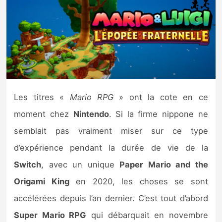
Nintendo Direct
Tests et previews
Tests de jeux
Les titres «
Mario RPG
» ont la cote en ce
Tests d’accessoires
moment chez
Nintendo
. Si la firme nippone ne
Autres tests
semblait pas vraiment miser sur ce type
Previews
d’expérience pendant la durée de vie de la
Switch
, avec un unique
Paper Mario and the
Précommandes
Origami King
en 2020, les choses se sont
accélérées depuis l’an dernier. C’est tout d’abord
Précommandes jeux Switch 2
Super Mario RPG
qui débarquait en novembre