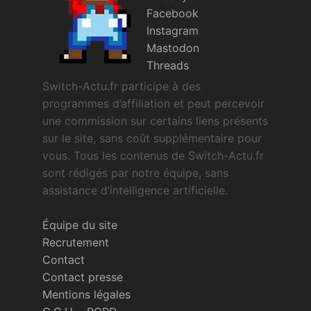
Facebook
Instagram
Mastodon
Threads
Switch-Actu.fr participe à des
programmes d’affiliation et peut percevoir
une commission sur certains liens présents
sur le site, sans coût supplémentaire pour
vous. Tous les contenus de Switch-Actu.fr
sont rédigés par notre équipe, sans
assistance d’intelligence artificielle.
Équipe du site
Recrutement
Contact
Contact presse
Mentions légales