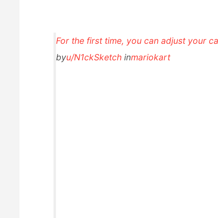
For the first time, you can adjust your 
by
u/N1ckSketch
in
mariokart