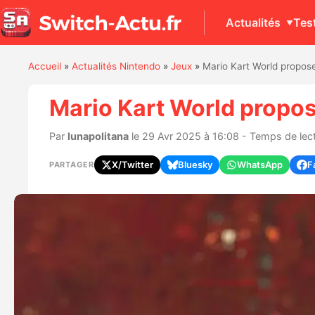
Actualités
Tes
Accueil
»
Actualités Nintendo
»
Jeux
»
Mario Kart World propose
Mario Kart World propos
Par
lunapolitana
le 29 Avr 2025 à 16:08 - Temps de lect
X/Twitter
Bluesky
WhatsApp
F
PARTAGER