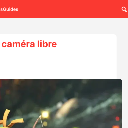
ns
Guides
 caméra libre