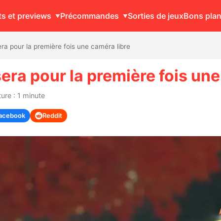
ts et previews
Précommandes
Sorties de jeux
Bons pla
ra pour la première fois une caméra libre
era pour la première fois une
ure : 1 minute
acebook
Reddit