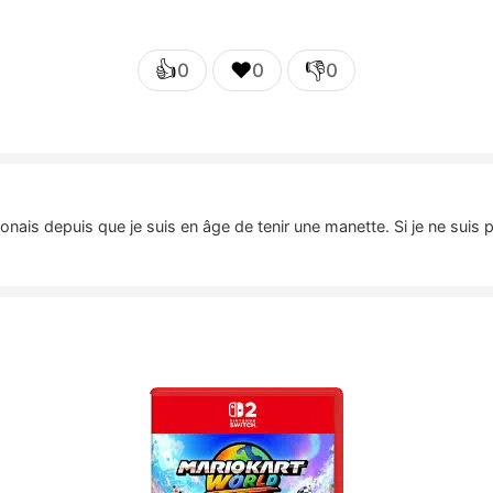
👍
❤️
👎
0
0
0
nais depuis que je suis en âge de tenir une manette. Si je ne suis 