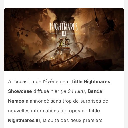
Nintendo Direct
Tests et previews
Tests de jeux
Tests d’accessoires
Autres tests
A l’occasion de l’événement
Little Nightmares
Previews
Showcase
diffusé hier
(le 24 juin)
,
Bandai
Namco
a annoncé sans trop de surprises de
Précommandes
nouvelles informations à propos de
Little
Précommandes jeux Switch 2
Nightmares III
, la suite des deux premiers