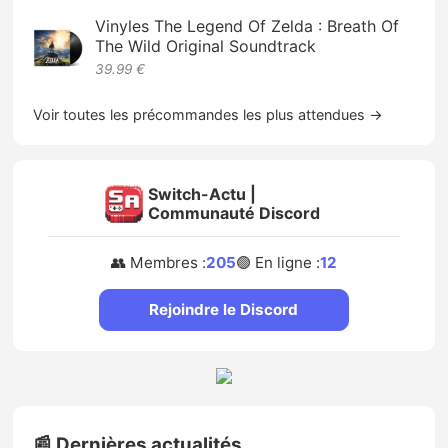
Vinyles The Legend Of Zelda : Breath Of
The Wild Original Soundtrack
39.99 €
Voir toutes les précommandes les plus attendues →
Switch-Actu |
Communauté Discord
👥 Membres :
205
🟢 En ligne :
12
Rejoindre le Discord
📰 Dernières actualités