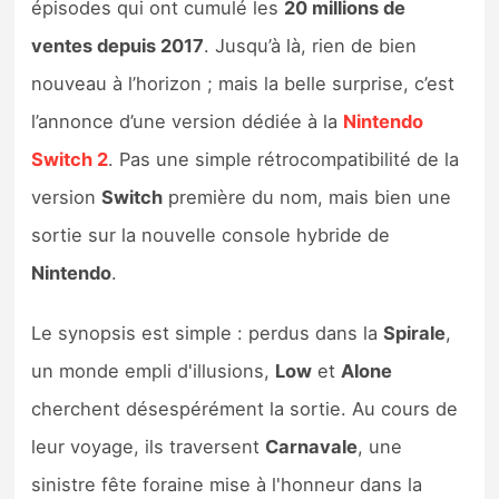
épisodes qui ont cumulé les
20 millions de
Sorties de jeux
ventes depuis 2017
. Jusqu’à là, rien de bien
nouveau à l’horizon ; mais la belle surprise, c’est
Bons plans
l’annonce d’une version dédiée à la
Nintendo
Guides
Switch 2
. Pas une simple rétrocompatibilité de la
version
Switch
première du nom, mais bien une
sortie sur la nouvelle console hybride de
Nintendo
.
Le synopsis est simple : perdus dans la
Spirale
,
un monde empli d'illusions,
Low
et
Alone
cherchent désespérément la sortie. Au cours de
leur voyage, ils traversent
Carnavale
, une
sinistre fête foraine mise à l'honneur dans la