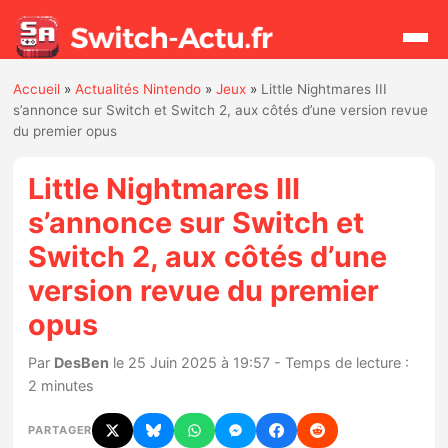
Accueil
»
Actualités Nintendo
»
Jeux
»
Little Nightmares III
Rechercher
s’annonce sur Switch et Switch 2, aux côtés d’une version revue
du premier opus
Actualités
Little Nightmares III
s’annonce sur Switch et
Jeux
Switch 2, aux côtés d’une
version revue du premier
Hardware
opus
Mises à jour
Par
DesBen
le 25 Juin 2025 à 19:57 - Temps de lecture :
Chiffres de ventes
2 minutes
PARTAGER
Rumeurs