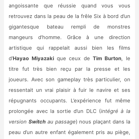
Sorties de jeux
angoissante que réussie quand vous vous
retrouvez dans la peau de la frêle Six à bord d’un
Bons plans
gigantesque bateau rempli de monstres
mangeurs d’homme. Grâce à une direction
Guides
artistique qui rappelait aussi bien les films
d’
Hayao Miyazaki
que ceux de
Tim Burton
, le
titre fut très bien reçu par la presse et les
joueurs. Avec son gameplay très particulier, on
ressentait un vrai plaisir à fuir le navire et ses
répugnants occupants. L’expérience fut même
prolongée avec la sortie d’un DLC (
intégré à la
version
Switch
au passage
) nous plaçant dans la
peau d’un autre enfant également pris au piège,