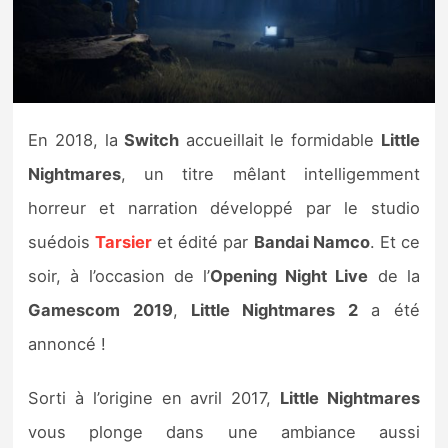
Nintendo Direct
Tests et previews
En 2018, la
Switch
accueillait le formidable
Little
Tests de jeux
Nightmares
, un titre mêlant intelligemment
Tests d’accessoires
horreur et narration développé par le studio
suédois
Tarsier
et édité par
Bandai Namco
. Et ce
Autres tests
soir, à l’occasion de l’
Opening Night Live
de la
Previews
Gamescom 2019
,
Little Nightmares 2
a été
annoncé !
Précommandes
Sorti à l’origine en avril 2017,
Little Nightmares
Précommandes jeux Switch 2
vous plonge dans une ambiance aussi