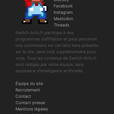
Facebook
Instagram
Mastodon
Threads
Switch-Actu.fr participe à des
programmes d’affiliation et peut percevoir
une commission sur certains liens présents
sur le site, sans coût supplémentaire pour
vous. Tous les contenus de Switch-Actu.fr
sont rédigés par notre équipe, sans
assistance d’intelligence artificielle.
Équipe du site
Recrutement
Contact
Contact presse
Mentions légales