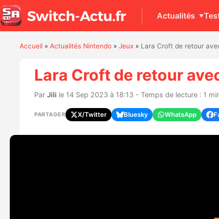
Actualités
Tes
Accueil
»
Actualités Nintendo
»
Jeux
»
Lara Croft de retour ave
Lara Croft de retour ave
Par
Jili
le 14 Sep 2023 à 18:13 - Temps de lecture : 1 mi
X/Twitter
Bluesky
WhatsApp
F
PARTAGER