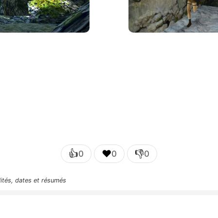
👍
❤️
👎
0
0
0
lités, dates et résumés