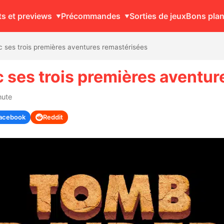
ts et previews
Précommandes
Sorties de jeux
Bons pla
c ses trois premières aventures remastérisées
c ses trois premières aventu
nute
acebook
Reddit