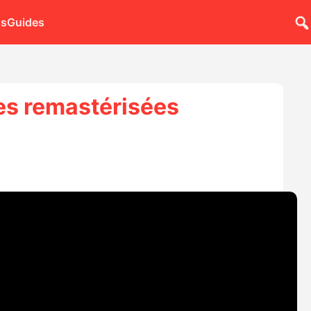
ns
Guides
res remastérisées