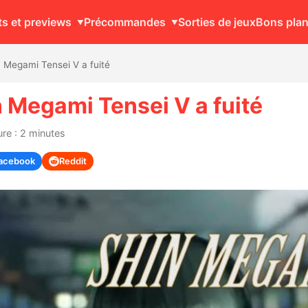
ts et previews
Précommandes
Sorties de jeux
Bons pla
n Megami Tensei V a fuité
n Megami Tensei V a fuité
re : 2 minutes
acebook
Reddit