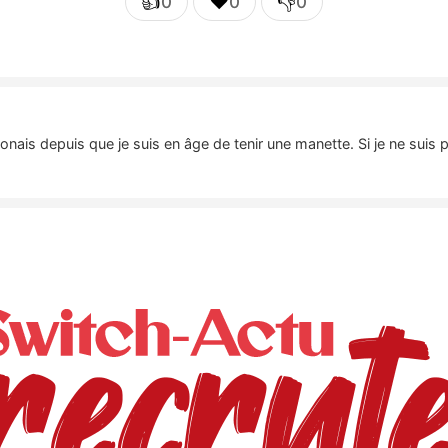
👍
❤️
👎
0
0
0
nais depuis que je suis en âge de tenir une manette. Si je ne suis 