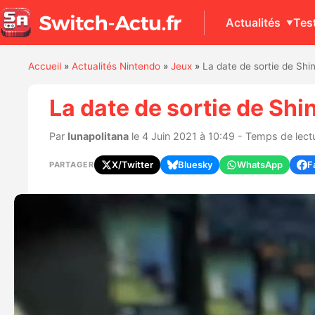
Actualités
Tes
Accueil
»
Actualités Nintendo
»
Jeux
»
La date de sortie de Shi
La date de sortie de Shi
Par
lunapolitana
le 4 Juin 2021 à 10:49 - Temps de lectu
X/Twitter
Bluesky
WhatsApp
F
PARTAGER