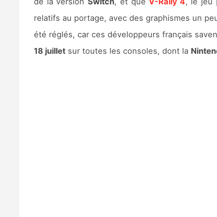
de la version
Switch
, et que
V-Rally 4
, le je
relatifs au portage, avec des graphismes un pe
été réglés, car ces développeurs français save
18 juillet
sur toutes les consoles, dont la
Ninten