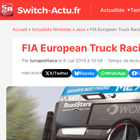
Actualités
Tes
Accueil
»
Actualités Nintendo
»
Jeux
»
FIA European Truck Racin
FIA European Truck Raci
Par
lunapolitana
le 9 Juil 2019 à 19:08 - Temps de lectu
X/Twitter
Bluesky
WhatsApp
F
PARTAGER