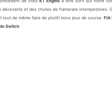
u précédent de chez
KT Engine
a être sorti sur notre co
u décevants et des chutes de framerate intempestives. 
nt tout de même faire de plutôt bons jeux de course.
FIA
do Switch
.