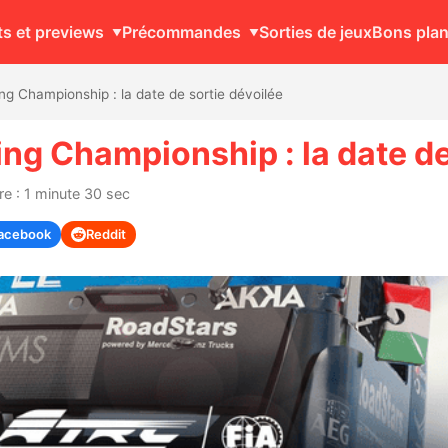
ts et previews
Précommandes
Sorties de jeux
Bons pla
g Championship : la date de sortie dévoilée
ng Championship : la date de
re : 1 minute 30 sec
acebook
Reddit