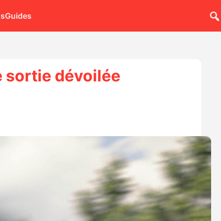
ns
Guides
 sortie dévoilée