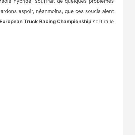
nsole hybride, souffrait de quelques problèmes
Gardons espoir, néanmoins, que ces soucis aient
 European Truck Racing Championship
sortira le