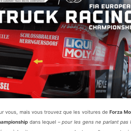
r vous, mais vous trouvez que les voitures de
Forza Mo
hampionship
dans lequel –
pour les gens ne parlant pas 