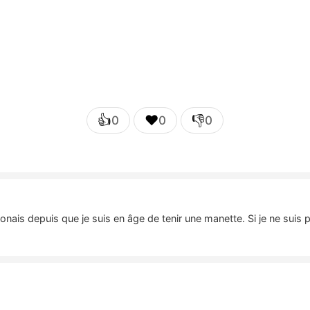
👍
❤️
👎
0
0
0
nais depuis que je suis en âge de tenir une manette. Si je ne suis 