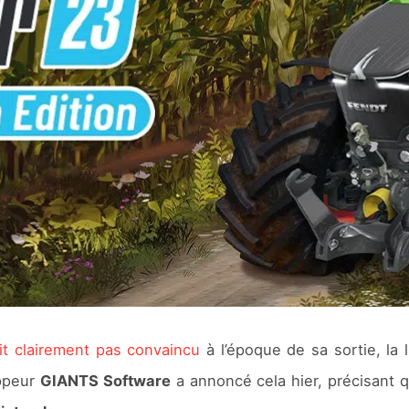
ait clairement pas convaincu
à l’époque de sa sortie, la
oppeur
GIANTS Software
a annoncé cela hier, précisant q