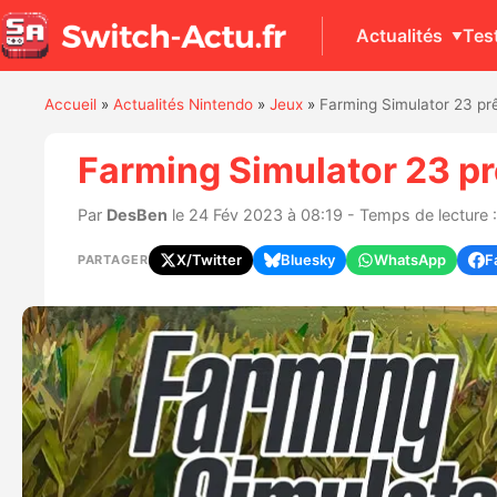
Actualités
Tes
Accueil
»
Actualités Nintendo
»
Jeux
»
Farming Simulator 23 prê
Farming Simulator 23 pr
Par
DesBen
le 24 Fév 2023 à 08:19 - Temps de lecture :
X/Twitter
Bluesky
WhatsApp
F
PARTAGER