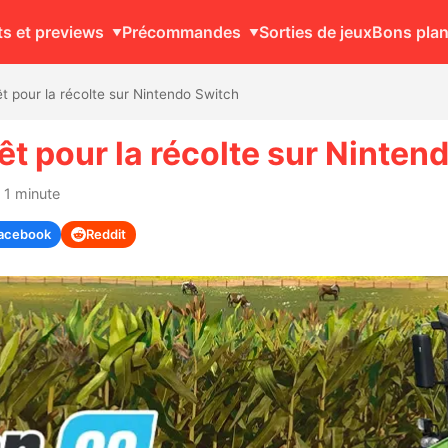
ts et previews
Précommandes
Sorties de jeux
Bons pla
t pour la récolte sur Nintendo Switch
êt pour la récolte sur Ninten
 1 minute
acebook
Reddit