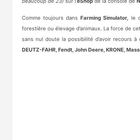
beaucoup de 23)
sur l’
eShop
de la console de
N
Comme toujours dans
Farming Simulator,
le c
forestière ou élevage d’animaux. La force de cet
sans nul doute la possibilité d’avoir recours
DEUTZ-FAHR, Fendt, John Deere, KRONE, Masse