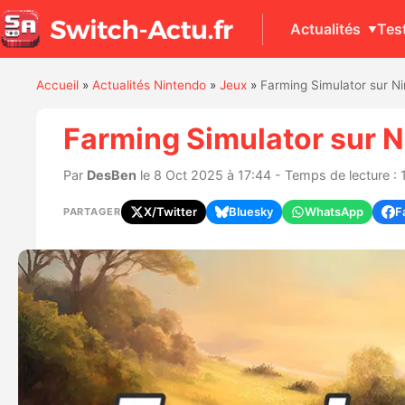
Actualités
Tes
Accueil
»
Actualités Nintendo
»
Jeux
»
Farming Simulator sur N
Farming Simulator sur N
Par
DesBen
le 8 Oct 2025 à 17:44 - Temps de lecture : 
X/Twitter
Bluesky
WhatsApp
F
PARTAGER