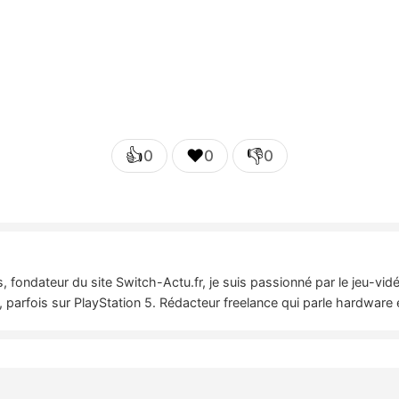
👍
❤️
👎
0
0
0
 fondateur du site Switch-Actu.fr, je suis passionné par le jeu-vi
 parfois sur PlayStation 5. Rédacteur freelance qui parle hardware 