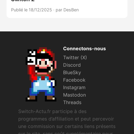
Publié le 18/12/2025
·
par DesBen
Connectons-nous
Twitter (X)
Discord
BlueSky
Facebook
Instagram
Mastodon
Threads
Switch-Actu.fr participe à des
programmes d’affiliation et peut percevoir
une commission sur certains liens présents
sur le site, sans coût supplémentaire pour