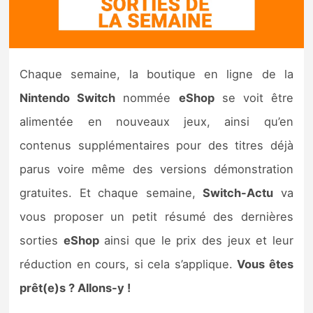
Nintendo Direct
Tests et previews
Chaque semaine, la boutique en ligne de la
Nintendo Switch
nommée
eShop
se voit être
Tests de jeux
alimentée en nouveaux jeux, ainsi qu’en
Tests d’accessoires
contenus supplémentaires pour des titres déjà
parus voire même des versions démonstration
Autres tests
gratuites. Et chaque semaine,
Switch-Actu
va
Previews
vous proposer un petit résumé des dernières
sorties
eShop
ainsi que le prix des jeux et leur
Précommandes
réduction en cours, si cela s’applique.
Vous êtes
Précommandes jeux Switch 2
prêt(e)s ? Allons-y !