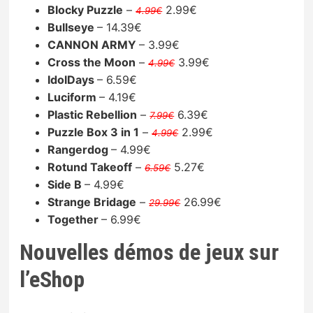
Blocky Puzzle
–
2.99€
4.99€
Bullseye
– 14.39€
CANNON ARMY
– 3.99€
Cross the Moon
–
3.99€
4.99€
IdolDays
– 6.59€
Luciform
– 4.19€
Plastic Rebellion
–
6.39€
7.99€
Puzzle Box 3 in 1
–
2.99€
4.99€
Rangerdog
– 4.99€
Rotund Takeoff
–
5.27€
6.59€
Side B
– 4.99€
Strange Bridage
–
26.99€
29.99€
Together
– 6.99€
Nouvelles démos de jeux sur
l’eShop