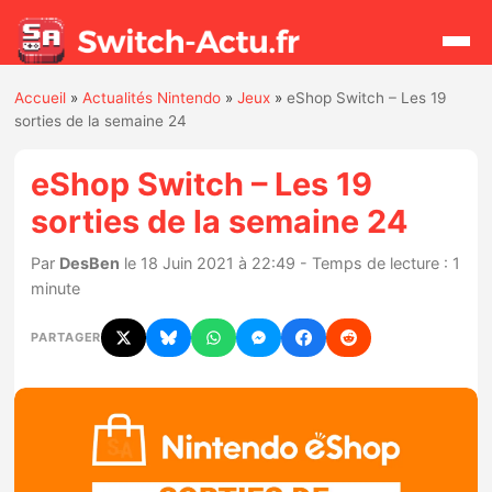
Accueil
»
Actualités Nintendo
»
Jeux
»
eShop Switch – Les 19
Rechercher
sorties de la semaine 24
eShop Switch – Les 19
Actualités
sorties de la semaine 24
Jeux
Par
DesBen
le 18 Juin 2021 à 22:49 - Temps de lecture : 1
minute
Hardware
PARTAGER
Mises à jour
Chiffres de ventes
Rumeurs