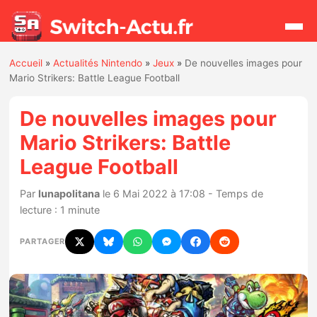
Accueil
»
Actualités Nintendo
»
Jeux
»
De nouvelles images pour
Rechercher
Mario Strikers: Battle League Football
De nouvelles images pour
Actualités
Mario Strikers: Battle
League Football
Jeux
Par
lunapolitana
le 6 Mai 2022 à 17:08 - Temps de
Hardware
lecture : 1 minute
Mises à jour
PARTAGER
Chiffres de ventes
Rumeurs