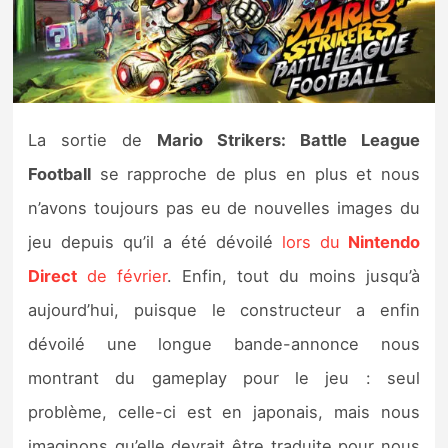
Nintendo Direct
Tests et previews
La sortie de
Mario Strikers: Battle League
Tests de jeux
Football
se rapproche de plus en plus et nous
Tests d’accessoires
n’avons toujours pas eu de nouvelles images du
jeu depuis qu’il a été dévoilé
lors du
Nintendo
Autres tests
Direct
de février
. Enfin, tout du moins jusqu’à
Previews
aujourd’hui, puisque le constructeur a enfin
dévoilé une longue bande-annonce nous
Précommandes
montrant du gameplay pour le jeu : seul
Précommandes jeux Switch 2
problème, celle-ci est en japonais, mais nous
imaginons qu’elle devrait être traduite pour nous