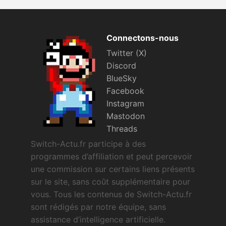
Connectons-nous
Twitter (X)
Discord
BlueSky
Facebook
Instagram
Mastodon
Threads
Switch-Actu.fr participe à des
programmes d’affiliation et peut percevoir
une commission sur certains liens présents
sur le site, sans coût supplémentaire pour
vous. Tous les contenus de Switch-Actu.fr
sont rédigés par notre équipe, sans
assistance d’intelligence artificielle.