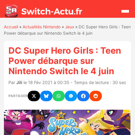
Accueil
»
Actualités Nintendo
»
Jeux
»
DC Super Hero Girls : Teen
Rechercher
Power débarque sur Nintendo Switch le 4 juin
DC Super Hero Girls : Teen
Actualités
Power débarque sur
Nintendo Switch le 4 juin
Jeux
Par
Jili
le 18 Fév 2021 à 00:35 - Temps de lecture : 30 sec
Hardware
PARTAGER
Mises à jour
Chiffres de ventes
Rumeurs