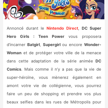
Nintendo Direct
Tests et previews
Annoncé durant le
Nintendo Direct
,
DC Super
Tests de jeux
Hero Girls : Teen Power
vous proposera
d’incarner
Batgirl
,
Supergirl
ou encore
Wonder-
Tests d’accessoires
Woman
et de protéger votre ville de la menace
Autres tests
dans cette adaptation de la série animée
DC
Comics
. Mais comme il n’y a pas que la vie de
Previews
super-héroïne, vous mènerez également en
Précommandes
amont votre vie de collégienne, vous pourrez
faire un peu de shopping et prendre vos plus
Précommandes jeux Switch 2
beaux selfies dans les rues de Métropolis pour