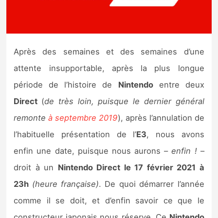
Nintendo Direct
Tests et previews
Après des semaines et des semaines d’une
attente insupportable, après la plus longue
Tests de jeux
période de l’histoire de
Nintendo
entre deux
Tests d’accessoires
Direct
(
de très loin, puisque le dernier général
remonte
à septembre 2019
), après l’annulation de
Autres tests
l’habituelle présentation de l’
E3
, nous avons
Previews
enfin une date, puisque nous aurons –
enfin !
–
droit à un
Nintendo Direct le 17 février 2021 à
Précommandes
23h
(heure française)
. De quoi démarrer l’année
Précommandes jeux Switch 2
comme il se doit, et d’enfin savoir ce que le
constructeur japonais nous réserve. Ce
Nintendo