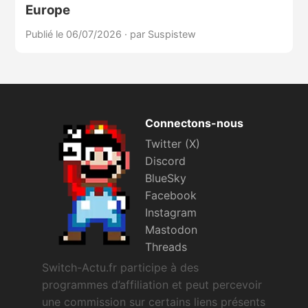
Europe
Publié le 06/07/2026
·
par Suspistew
Connectons-nous
Twitter (X)
Discord
BlueSky
Facebook
Instagram
Mastodon
Threads
Switch-Actu.fr participe à des
programmes d’affiliation et peut percevoir
une commission sur certains liens présents