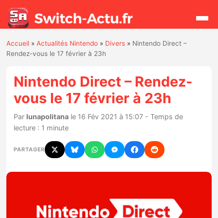
Accueil
»
Actualités Nintendo
»
Divers
»
Nintendo Direct –
Rechercher
Rendez-vous le 17 février à 23h
Nintendo Direct – Rendez-
Actualités
vous le 17 février à 23h
Jeux
Par
lunapolitana
le 16 Fév 2021 à 15:07 - Temps de
lecture : 1 minute
Hardware
PARTAGER
Mises à jour
Chiffres de ventes
Rumeurs