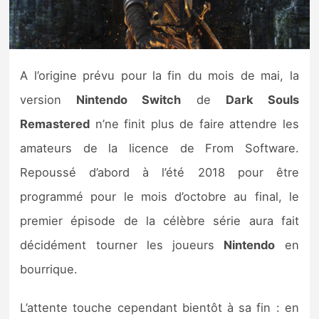
Nintendo Direct
Tests et previews
A l’origine prévu pour la fin du mois de mai, la
version
Nintendo Switch
de
Dark Souls
Tests de jeux
Remastered
n’ne finit plus de faire attendre les
Tests d’accessoires
amateurs de la licence de From Software.
Repoussé d’abord à l’été 2018 pour être
Autres tests
programmé pour le mois d’octobre au final, le
Previews
premier épisode de la célèbre série aura fait
décidément tourner les joueurs
Nintendo
en
Précommandes
bourrique.
Précommandes jeux Switch 2
L’attente touche cependant bientôt à sa fin : en