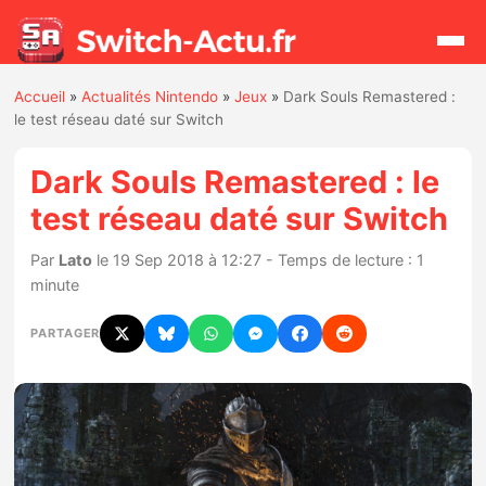
Accueil
»
Actualités Nintendo
»
Jeux
»
Dark Souls Remastered :
Rechercher
le test réseau daté sur Switch
Dark Souls Remastered : le
Actualités
test réseau daté sur Switch
Jeux
Par
Lato
le 19 Sep 2018 à 12:27 - Temps de lecture : 1
minute
Hardware
PARTAGER
Mises à jour
Chiffres de ventes
Rumeurs