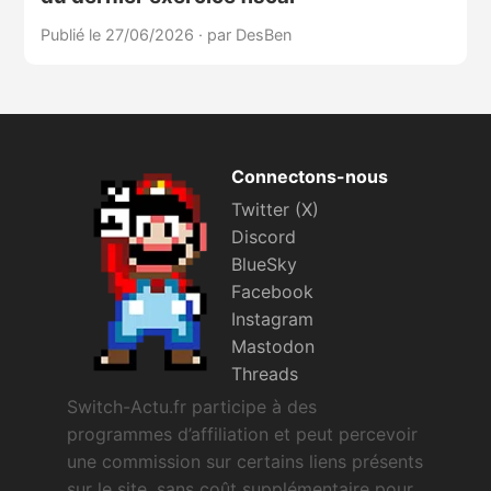
Publié le 27/06/2026
·
par DesBen
Connectons-nous
Twitter (X)
Discord
BlueSky
Facebook
Instagram
Mastodon
Threads
Switch-Actu.fr participe à des
programmes d’affiliation et peut percevoir
une commission sur certains liens présents
sur le site, sans coût supplémentaire pour