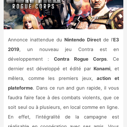
Nintendo Direct
Tests et previews
Annonce inattendue du
Nintendo Direct
de l’
E3
Tests de jeux
2019
, un nouveau jeu Contra est en
Tests d’accessoires
développement :
Contra Rogue Corps
. Ce
dernier est développé et édité par
Konami
, et
Autres tests
mêlera, comme les premiers jeux,
action et
Previews
plateforme
. Dans ce run and gun rapide, il vous
faudra faire face à des combats violents, que ce
Précommandes
soit seul ou à plusieurs, en local comme en ligne.
Précommandes jeux Switch 2
En effet, l’intégralité de la campagne est
réalisable en coopération avec ses amis. Vous