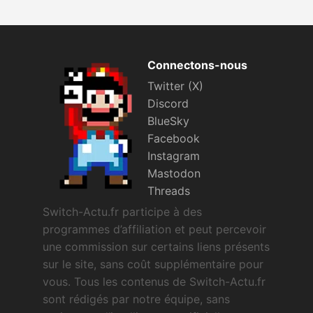
Connectons-nous
Twitter (X)
Discord
BlueSky
Facebook
Instagram
Mastodon
Threads
Switch-Actu.fr participe à des
programmes d’affiliation et peut percevoir
une commission sur certains liens présents
sur le site, sans coût supplémentaire pour
vous. Tous les contenus de Switch-Actu.fr
sont rédigés par notre équipe, sans