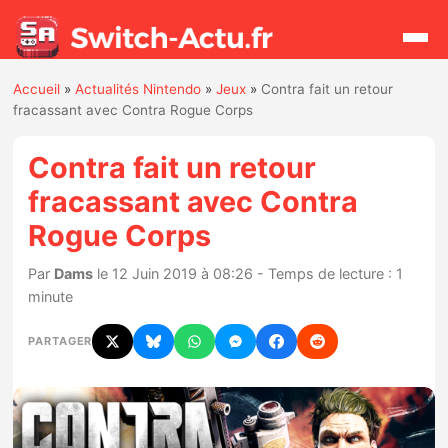
Accueil
»
Actualités Nintendo
»
Jeux
»
Contra fait un retour
Rechercher
fracassant avec Contra Rogue Corps
Contra fait un retour
Actualités
fracassant avec Contra
Rogue Corps
Jeux
Par
Dams
le 12 Juin 2019 à 08:26 - Temps de lecture : 1
Hardware
minute
Mises à jour
PARTAGER
Chiffres de ventes
Rumeurs