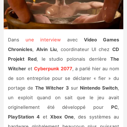
Nintendo Direct
Tests et previews
Dans
une interview
avec
Video Games
Tests de jeux
Chronicles
,
Alvin Liu
, coordinateur UI chez
CD
Tests d’accessoires
Projekt Red
, le studio polonais derrière
The
Witcher
et
Cyberpunk 2077
, a parlé hier au nom
Autres tests
de son entreprise pour se déclarer « fier » du
Previews
portage de
The Witcher 3
sur
Nintendo Switch
,
un exploit quand on sait que le jeu avait
Précommandes
originellement été développé pour
PC
,
Précommandes jeux Switch 2
PlayStation 4
et
Xbox One
, des systèmes au
hardware globalement beaucoup plus puissant