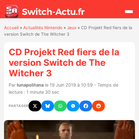
Accueil
»
Actualités Nintendo
»
Jeux
»
CD Projekt Red fiers de la
Rechercher
version Switch de The Witcher 3
CD Projekt Red fiers de la
Actualités
version Switch de The
Witcher 3
Jeux
Par
lunapolitana
le 19 Juin 2019 à 10:59 - Temps de
Hardware
lecture : 1 minute 30 sec
Mises à jour
PARTAGER
Chiffres de ventes
Rumeurs