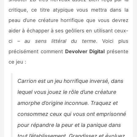
Sorties de jeux
critique, ce titre atypique vous mettra dans la
peau d’une créature horrifique que vous devrez
Bons plans
aider à échapper à ses geôliers en utilisant ceux-
ci –
au sens littéral du terme
. Voici plus
Guides
précisément comment
Devolver Digital
présente
ce jeu :
Carrion est un jeu horrifique inversé, dans
lequel vous jouez le rôle d’une créature
amorphe d’origine inconnue. Traquez et
consommez ceux qui vous ont emprisonné
pour répandre la peur et la panique dans
tout l’établissement. Grandissez et évoluez