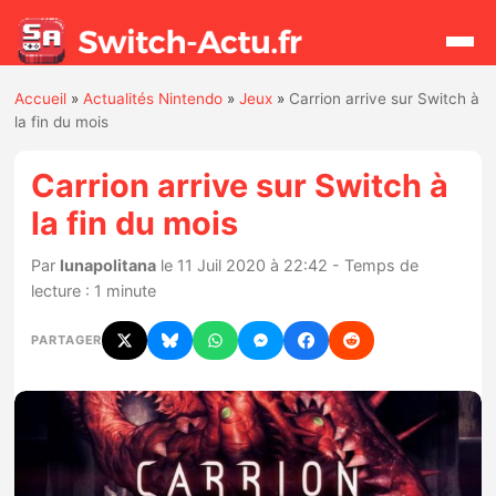
Accueil
»
Actualités Nintendo
»
Jeux
»
Carrion arrive sur Switch à
Rechercher
la fin du mois
Carrion arrive sur Switch à
Actualités
la fin du mois
Jeux
Par
lunapolitana
le 11 Juil 2020 à 22:42 - Temps de
lecture : 1 minute
Hardware
PARTAGER
Mises à jour
Chiffres de ventes
Rumeurs