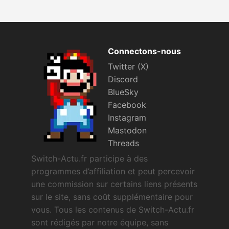
Connectons-nous
Twitter (X)
Discord
BlueSky
Facebook
Instagram
Mastodon
Threads
Switch-Actu.fr participe à des
programmes d’affiliation et peut percevoir
une commission sur certains liens présents
sur le site, sans coût supplémentaire pour
vous. Tous les contenus de Switch-Actu.fr
sont rédigés par notre équipe, sans