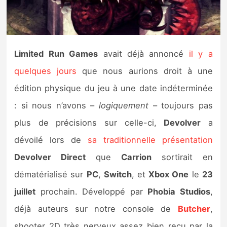
Nintendo Direct
Tests et previews
Limited Run Games
avait déjà annoncé
il y a
quelques jours
que nous aurions droit à une
Tests de jeux
édition physique du jeu à une date indéterminée
Tests d’accessoires
: si nous n’avons –
logiquement
– toujours pas
plus de précisions sur celle-ci,
Devolver
a
Autres tests
dévoilé lors de
sa traditionnelle présentation
Previews
Devolver Direct
que
Carrion
sortirait en
dématérialisé sur
PC
,
Switch
, et
Xbox One
le
23
Précommandes
juillet
prochain. Développé par
Phobia Studios
,
Précommandes jeux Switch 2
déjà auteurs sur notre console de
Butcher
,
shooter 2D très nerveux assez bien reçu par la