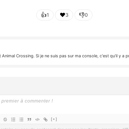
👍
❤️
👎
1
3
0
t Animal Crossing. Si je ne suis pas sur ma console, c'est qu'il y 
[+]