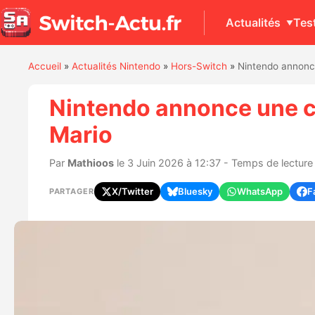
Actualités
Tes
Accueil
»
Actualités Nintendo
»
Hors-Switch
»
Nintendo annonce
Nintendo annonce une c
Mario
Par
Mathioos
le 3 Juin 2026 à 12:37 - Temps de lecture 
X/Twitter
Bluesky
WhatsApp
F
PARTAGER