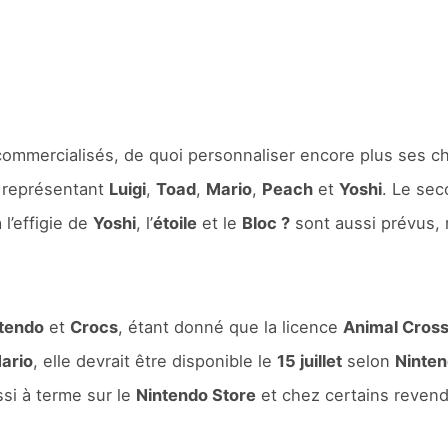
commercialisés, de quoi personnaliser encore plus ses 
r représentant
Luigi
,
Toad
,
Mario
,
Peach
et
Yoshi
. Le se
 l’effigie de
Yoshi
, l’
étoile
et le
Bloc ?
sont aussi prévus, m
tendo
et
Crocs
, étant donné que la licence
Animal Cross
ario
, elle devrait être disponible le
15 juillet
selon
Ninten
ssi à terme sur le
Nintendo Store
et chez certains reven