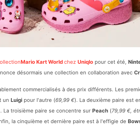
ollection
Mario Kart World
chez
Uniqlo
pour cet été,
Nint
annonce désormais une collection en collaboration avec
Cr
blement commercialisés à des prix différents. Les prem
t un
Luigi
pour l'autre (
69,99 €
). La deuxième paire est e
). La troisième paire se concentre sur
Peach
(
79,99 €, ét
Enfin, la cinquième et dernière paire est à l'effigie de
Bow