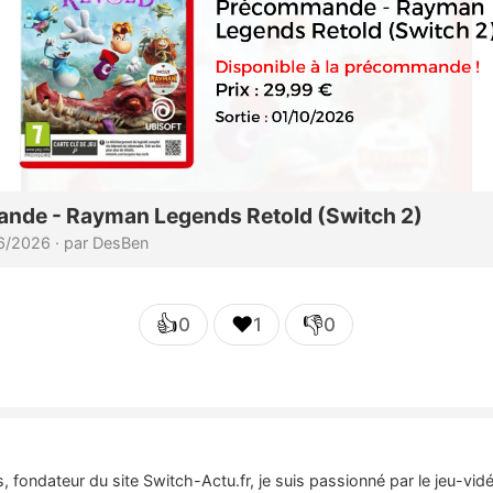
👍
❤️
👎
0
1
0
 fondateur du site Switch-Actu.fr, je suis passionné par le jeu-vi