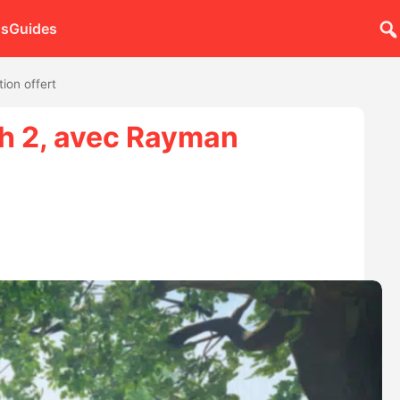
ns
Guides
ion offert
h 2, avec Rayman