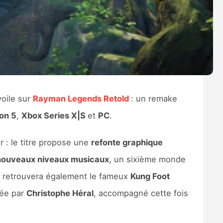
voile sur
Rayman Legends Retold
: un remake
on 5
,
Xbox Series X|S
et
PC
.
r : le titre propose une
refonte graphique
nouveaux niveaux musicaux
, un sixième monde
n retrouvera également le fameux
Kung Foot
rée par
Christophe Héral
, accompagné cette fois