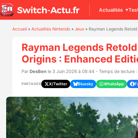
Actualités
Tes
Accueil
»
Actualités Nintendo
»
Jeux
»
Rayman Legends Retold a
Rayman Legends Retold 
Origins : Enhanced Editi
Par
DesBen
le 3 Juin 2026 à 08:44 - Temps de lecture :
X/Twitter
Bluesky
WhatsApp
F
PARTAGER