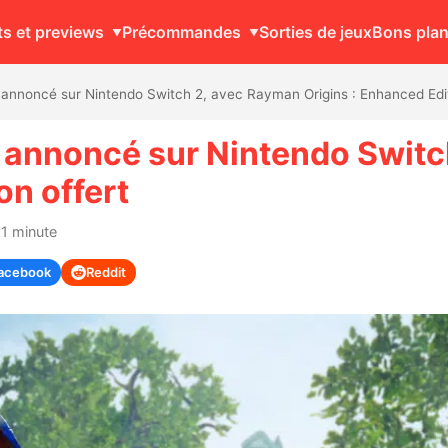
ts et previews
Précommandes
Sorties de jeux
Bons pla
nnoncé sur Nintendo Switch 2, avec Rayman Origins : Enhanced Edit
annoncé sur Nintendo Switc
on offert
 1 minute
acebook
Reddit