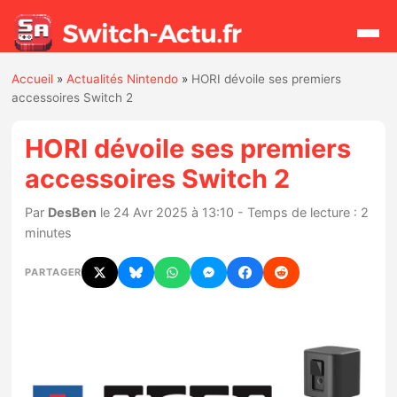
Accueil
»
Actualités Nintendo
»
HORI dévoile ses premiers
Rechercher
accessoires Switch 2
HORI dévoile ses premiers
Actualités
accessoires Switch 2
Jeux
Par
DesBen
le 24 Avr 2025 à 13:10 - Temps de lecture : 2
minutes
Hardware
PARTAGER
Mises à jour
Chiffres de ventes
Rumeurs