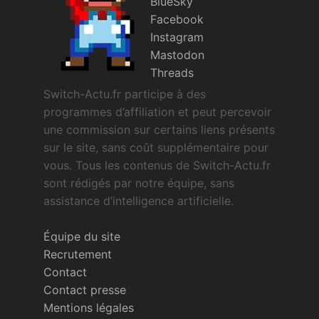
BlueSky
Facebook
Instagram
Mastodon
Threads
Switch-Actu.fr participe à des
programmes d’affiliation et peut percevoir
une commission sur certains liens présents
sur le site, sans coût supplémentaire pour
vous. Tous les contenus de Switch-Actu.fr
sont rédigés par notre équipe, sans
assistance d’intelligence artificielle.
Équipe du site
Recrutement
Contact
Contact presse
Mentions légales