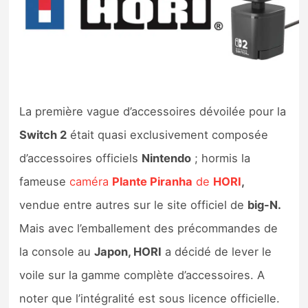
Nintendo Direct
Tests et previews
Tests de jeux
La première vague d’accessoires dévoilée pour la
Switch 2
était quasi exclusivement composée
Tests d’accessoires
d’accessoires officiels
Nintendo
; hormis la
Autres tests
fameuse
caméra
Plante Piranha
de
HORI
,
Previews
vendue entre autres sur le site officiel de
big-N.
Mais avec l’emballement des précommandes de
Précommandes
la console au
Japon, HORI
a décidé de lever le
voile sur la gamme complète d’accessoires. A
Précommandes jeux Switch 2
noter que l’intégralité est sous licence officielle.