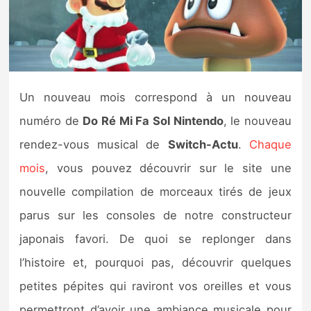
Nintendo Direct
Tests et previews
Un nouveau mois correspond à un nouveau
Tests de jeux
numéro de
Do Ré Mi Fa Sol Nintendo
, le nouveau
Tests d’accessoires
rendez-vous musical de
Switch-Actu
.
Chaque
mois
, vous pouvez découvrir sur le site une
Autres tests
nouvelle compilation de morceaux tirés de jeux
Previews
parus sur les consoles de notre constructeur
japonais favori. De quoi se replonger dans
Précommandes
l’histoire et, pourquoi pas, découvrir quelques
Précommandes jeux Switch 2
petites pépites qui raviront vos oreilles et vous
permettront d’avoir une ambiance musicale pour