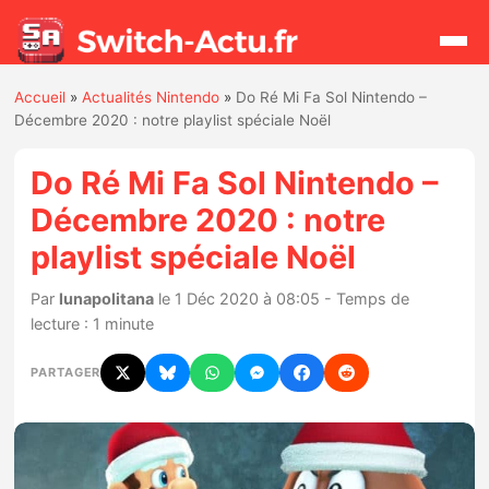
Accueil
»
Actualités Nintendo
»
Do Ré Mi Fa Sol Nintendo –
Rechercher
Décembre 2020 : notre playlist spéciale Noël
Do Ré Mi Fa Sol Nintendo –
Actualités
Décembre 2020 : notre
playlist spéciale Noël
Jeux
Par
lunapolitana
le 1 Déc 2020 à 08:05 - Temps de
Hardware
lecture : 1 minute
Mises à jour
PARTAGER
Chiffres de ventes
Rumeurs