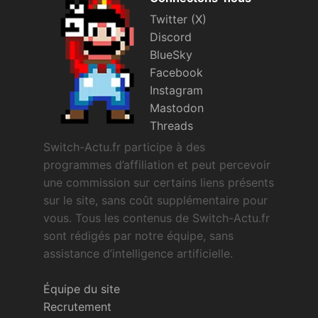
Twitter (X)
Discord
BlueSky
Facebook
Instagram
Mastodon
Threads
Switch-Actu.fr participe à des
programmes d’affiliation et peut percevoir
une commission sur certains liens présents
sur le site, sans coût supplémentaire pour
vous. Tous les contenus de Switch-Actu.fr
sont rédigés par notre équipe, sans
assistance d’intelligence artificielle.
Équipe du site
Recrutement