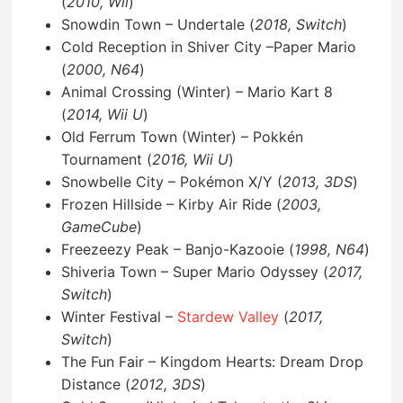
(
2010, Wii
)
Snowdin Town – Undertale (
2018, Switch
)
Cold Reception in Shiver City –Paper Mario
(
2000, N64
)
Animal Crossing (Winter) – Mario Kart 8
(
2014, Wii U
)
Old Ferrum Town (Winter) – Pokkén
Tournament (
2016, Wii U
)
Snowbelle City – Pokémon X/Y (
2013, 3DS
)
Frozen Hillside – Kirby Air Ride (
2003,
GameCube
)
Freezeezy Peak – Banjo-Kazooie (
1998, N64
)
Shiveria Town – Super Mario Odyssey (
2017,
Switch
)
Winter Festival –
Stardew Valley
(
2017,
Switch
)
The Fun Fair – Kingdom Hearts: Dream Drop
Distance (
2012, 3DS
)