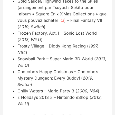
Gold Saucer/Highwind Takes to the Skies
(arrangement par Tsuyoshi Sekito pour
l’album « Square Enix X’Mas Collections » que
vous pouvez acheter
ici
) – Final Fantasy VII
(
2019, Switch
)
Frozen Factory, Act. I – Sonic Lost World
(
2013, Wii U
)
Frosty Village – Diddy Kong Racing (
1997,
N64
)
Snowball Park – Super Mario 3D World (
2013,
Wii U
)
Chocobo’s Happy Christmas – Chocobo’s
Mystery Dungeon: Every Buddy! (
2019,
Switch
)
Chilly Waters – Mario Party 3 (
2000, N64
)
« Holidays 2013 » – Nintendo eShop (
2013,
Wii U
)