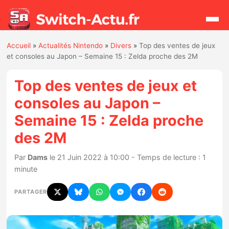
Accueil
»
Actualités Nintendo
»
Divers
»
Top des ventes de jeux
Rechercher
et consoles au Japon – Semaine 15 : Zelda proche des 2M
Top des ventes de jeux et
Actualités
consoles au Japon –
Semaine 15 : Zelda proche
Jeux
des 2M
Hardware
Par
Dams
le 21 Juin 2022 à 10:00 - Temps de lecture : 1
minute
Mises à jour
PARTAGER
Chiffres de ventes
Rumeurs