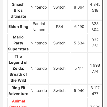
Smash
4 845
Nintendo
Switch
8 064
Bros
518
Ultimate
Bandai
323
Elden Ring
PS4
6 190
Namco
804
Mario
932
Party
Nintendo
Switch
5 534
351
Superstars
The
Legend of
1 998
Zelda:
Nintendo
Switch
5 114
774
Breath of
the Wild
Ring Fit
3 117
Nintendo
Switch
5 040
Adventure
477
Animal
Crossing:
7 230