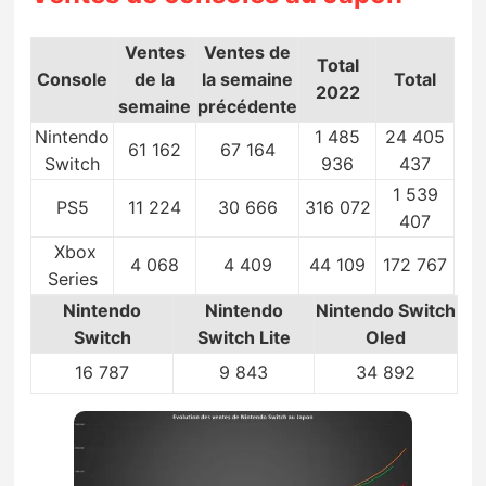
Ventes
Ventes de
Total
Console
de la
la semaine
Total
2022
semaine
précédente
Nintendo
1 485
24 405
61 162
67 164
Switch
936
437
1 539
PS5
11 224
30 666
316 072
407
Xbox
4 068
4 409
44 109
172 767
Series
Nintendo
Nintendo
Nintendo Switch
Switch
Switch Lite
Oled
16 787
9 843
34 892