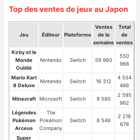
Sorties de jeux
Top des ventes de jeux au Japon
Bons plans
Ventes
Total
Jeu
Éditeur
Plateforme
de la
de
semaine
ventes
Guides
Kirby et le
550
Monde
Nintendo
Switch
59 960
966
Oublié
Mario Kart
4 554
Nintendo
Switch
16 312
8 Deluxe
486
2 595
Minecraft
Microsoft
Switch
9 580
962
Légendes
The
2 216
Pokémon
Pokémon
Switch
8 548
676
Arceus
Company
Super