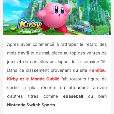
Nintendo Direct
Tests et previews
Tests de jeux
Après avoir commencé à rattraper le retard des
Tests d’accessoires
mois d’avril et de mai, place au top des ventes de
jeux et de consoles au Japon de la semaine 15.
Autres tests
Dans ce classement provenant du site
Famitsu
,
Previews
Kirby et le Monde Oublié
fait toujours figure de
sortie la plus récente en attendant l’arrivée
Précommandes
d’autres titres comme
eBaseball
ou bien
Précommandes jeux Switch 2
Nintendo Switch Sports
.