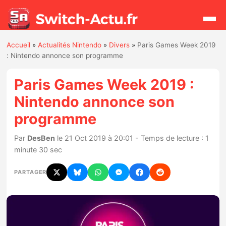
Accueil
»
Actualités Nintendo
»
Divers
»
Paris Games Week 2019
Rechercher
: Nintendo annonce son programme
Paris Games Week 2019 :
Actualités
Nintendo annonce son
programme
Jeux
Par
DesBen
le 21 Oct 2019 à 20:01 - Temps de lecture : 1
Hardware
minute 30 sec
Mises à jour
PARTAGER
Chiffres de ventes
Rumeurs