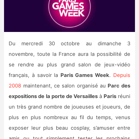
Nintendo Direct
Tests et previews
Du mercredi 30 octobre au dimanche 3
Tests de jeux
novembre, toute la France aura la possibilité de
Tests d’accessoires
se rendre au plus grand salon de jeux-vidéo
français, à savoir la
Paris Games Week
.
Depuis
Autres tests
2008
maintenant, ce salon organisé au
Parc des
Previews
expositions de la porte de Versailles
à
Paris
réuni
un très grand nombre de joueuses et joueurs, de
Précommandes
plus en plus nombreux au fil du temps, venus
Précommandes jeux Switch 2
exposer leur plus beau cosplay, s’amuser entre
amis ou tout simplement tester les prochains