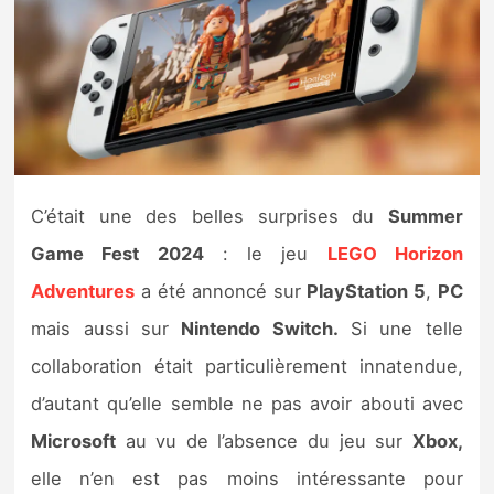
Nintendo Direct
Tests et previews
Tests de jeux
C’était une des belles surprises du
Summer
Tests d’accessoires
Game Fest 2024
: le jeu
LEGO Horizon
Autres tests
Adventures
a été annoncé sur
PlayStation 5
,
PC
Previews
mais aussi sur
Nintendo Switch.
Si une telle
collaboration était particulièrement innatendue,
Précommandes
d’autant qu’elle semble ne pas avoir abouti avec
Microsoft
au vu de l’absence du jeu sur
Xbox,
Précommandes jeux Switch 2
elle n’en est pas moins intéressante pour