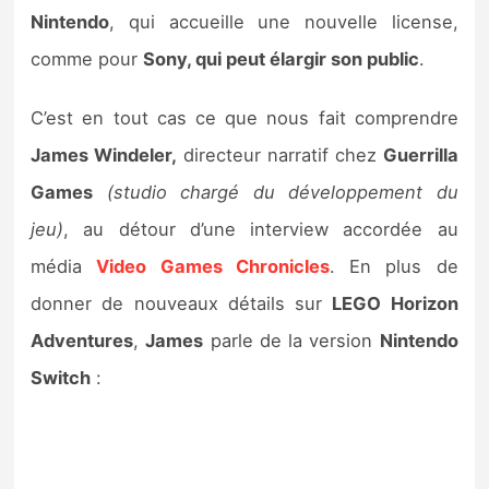
Sorties de jeux
Nintendo
, qui accueille une nouvelle license,
comme pour
Sony, qui peut élargir son public
.
Bons plans
C’est en tout cas ce que nous fait comprendre
Guides
James Windeler,
directeur narratif chez
Guerrilla
Games
(studio chargé du développement du
jeu)
, au détour d’une interview accordée au
média
Video Games Chronicles
. En plus de
donner de nouveaux détails sur
LEGO Horizon
Adventures
,
James
parle de la version
Nintendo
Switch
: