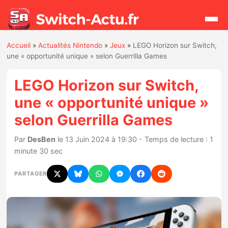
Accueil
»
Actualités Nintendo
»
Jeux
»
LEGO Horizon sur Switch,
Rechercher
une « opportunité unique » selon Guerrilla Games
LEGO Horizon sur Switch,
Actualités
une « opportunité unique »
selon Guerrilla Games
Jeux
Par
DesBen
le 13 Juin 2024 à 19:30 - Temps de lecture : 1
Hardware
minute 30 sec
Mises à jour
PARTAGER
Chiffres de ventes
Rumeurs