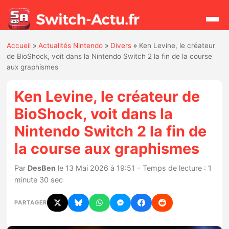
Accueil
»
Actualités Nintendo
»
Divers
»
Ken Levine, le créateur
Rechercher
de BioShock, voit dans la Nintendo Switch 2 la fin de la course
aux graphismes
Actualités
Ken Levine, le créateur de
BioShock, voit dans la
Jeux
Nintendo Switch 2 la fin de
la course aux graphismes
Hardware
Par
DesBen
le 13 Mai 2026 à 19:51 - Temps de lecture : 1
Mises à jour
minute 30 sec
Chiffres de ventes
PARTAGER
Rumeurs