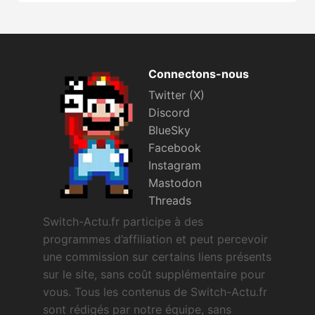
Connectons-nous
Twitter (X)
Discord
BlueSky
Facebook
Instagram
Mastodon
Threads
Switch-Actu.fr participe à des
programmes d’affiliation et peut percevoir
une commission sur certains liens présents
sur le site, sans coût supplémentaire pour
vous. Tous les contenus de Switch-Actu.fr
sont rédigés par notre équipe, sans