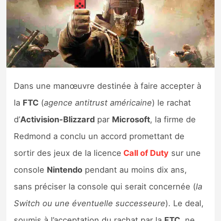
Nintendo Direct
Tests et previews
Tests de jeux
Dans une manœuvre destinée à faire accepter à
Tests d’accessoires
la
FTC
(
agence antitrust américaine
) le rachat
d’
Activision-Blizzard
par
Microsoft
, la firme de
Autres tests
Redmond a conclu un accord promettant de
Previews
sortir des jeux de la licence
Call of Duty
sur une
console
Nintendo
pendant au moins dix ans,
Précommandes
sans préciser la console qui serait concernée (
la
Précommandes jeux Switch 2
Switch ou une éventuelle successeure
). Le deal,
soumis à l’acceptation du rachat par la
FTC
, ne