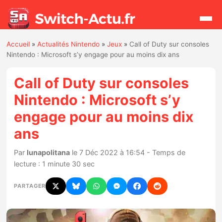
Accueil
»
Actualités Nintendo
»
Jeux
»
Call of Duty sur consoles
Rechercher
Nintendo : Microsoft s’y engage pour au moins dix ans
Call of Duty sur consoles
Actualités
Nintendo : Microsoft s’y
engage pour au moins dix
Jeux
ans
Hardware
Par
lunapolitana
le 7 Déc 2022 à 16:54 - Temps de
lecture : 1 minute 30 sec
Mises à jour
PARTAGER
Chiffres de ventes
Rumeurs