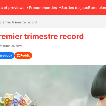
ts et previews
Précommandes
Sorties de jeux
Bons pla
remier trimestre record
emier trimestre record
 minute 30 sec
acebook
Reddit