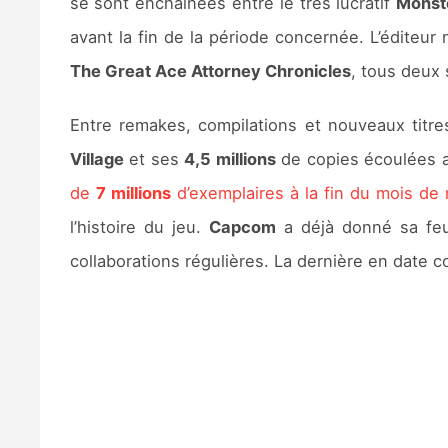
se sont enchaînées entre le très lucratif
Monst
avant la fin de la période concernée. L’éditeur
The Great Ace Attorney Chronicles
, tous deux 
Entre remakes, compilations et nouveaux titres
Village
et ses
4,5 millions
de copies écoulées a
de
7 millions
d’exemplaires à la fin du mois de 
l’histoire du jeu.
Capcom
a déjà donné sa feui
collaborations régulières. La dernière en date 