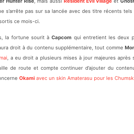
er Hunter Rise
, mais aussi
Resident Evil Village
et
Ghost
 ne s’arrête pas sur sa lancée avec des titre récents tel
sortis ce mois-ci.
, la fortune sourit à
Capcom
qui entretient les deux 
ura droit à du contenu supplémentaire, tout comme
Mon
mai
, a eu droit a plusieurs mises à jour majeures après s
lle de route et compte continuer d’ajouter du contenu
concerne
Okami
avec un skin Amaterasu pour les Chumsk