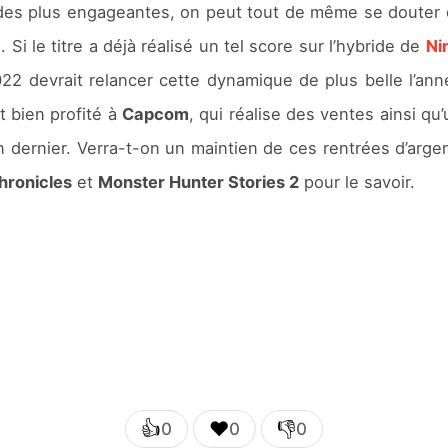
s des plus engageantes, on peut tout de même se douter 
 Si le titre a déjà réalisé un tel score sur l’hybride de
Ni
2 devrait relancer cette dynamique de plus belle l’ann
t bien profité à
Capcom
, qui réalise des ventes ainsi q
 dernier. Verra-t-on un maintien de ces rentrées d’argen
hronicles
et
Monster Hunter Stories 2
pour le savoir.
👍
❤️
👎
0
0
0