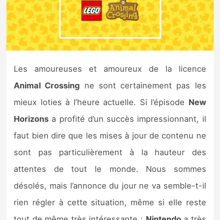
Nintendo Direct
Tests et previews
Les amoureuses et amoureux de la licence
Tests de jeux
Animal Crossing
ne sont certainement pas les
Tests d’accessoires
mieux loties à l’heure actuelle. Si l’épisode
New
Horizons
a profité d’un succès impressionnant, il
Autres tests
faut bien dire que les mises à jour de contenu ne
Previews
sont pas particulièrement à la hauteur des
attentes de tout le monde. Nous sommes
Précommandes
désolés, mais l’annonce du jour ne va semble-t-il
Précommandes jeux Switch 2
rien régler à cette situation, même si elle reste
tout de même très intéressante :
Nintendo
a très