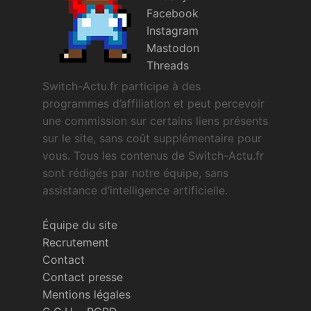
Facebook
Instagram
Mastodon
Threads
Switch-Actu.fr participe à des
programmes d’affiliation et peut percevoir
une commission sur certains liens présents
sur le site, sans coût supplémentaire pour
vous. Tous les contenus de Switch-Actu.fr
sont rédigés par notre équipe, sans
assistance d’intelligence artificielle.
Équipe du site
Recrutement
Contact
Contact presse
Mentions légales