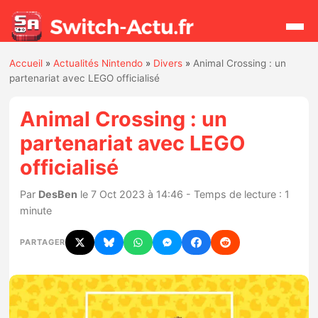
Accueil
»
Actualités Nintendo
»
Divers
»
Animal Crossing : un
Rechercher
partenariat avec LEGO officialisé
Animal Crossing : un
Actualités
partenariat avec LEGO
officialisé
Jeux
Par
DesBen
le 7 Oct 2023 à 14:46 - Temps de lecture : 1
Hardware
minute
Mises à jour
PARTAGER
Chiffres de ventes
Rumeurs