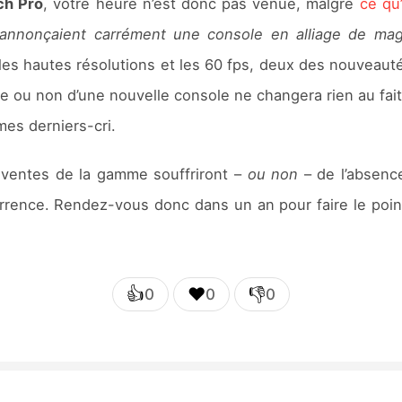
ch Pro
, votre heure n’est donc pas venue, malgré
ce qu’
annonçaient carrément une console en alliage de ma
es hautes résolutions et les 60 fps, deux des nouveaut
ce ou non d’une nouvelle console ne changera rien au fa
es derniers-cri.
es ventes de la gamme souffriront –
ou non
– de l’absenc
rence. Rendez-vous donc dans un an pour faire le point s
👍
❤️
👎
0
0
0