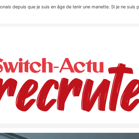
nais depuis que je suis en âge de tenir une manette. Si je ne suis 