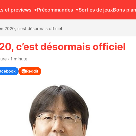
ts et previews
Précommandes
Sorties de jeux
Bons pla
n 2020, c’est désormais officiel
0, c’est désormais officiel
ure : 1 minute
acebook
Reddit