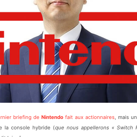
rnier briefing de
Nintendo
fait aux actionnaires
, mais un
e la console hybride (
que nous appellerons « Switch 